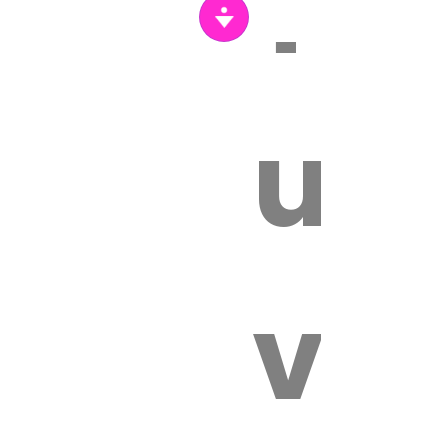
Tr
un
vét