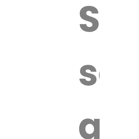
Sur
sa
an
é.