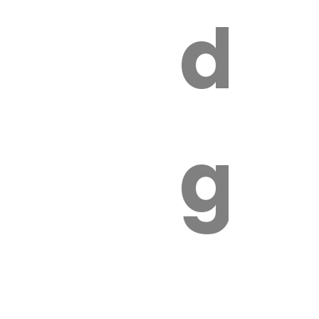
s
de
ires
ga