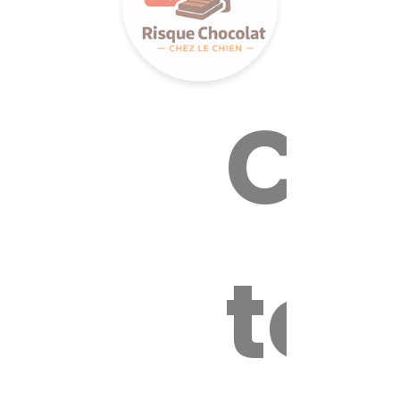
Cal
tox