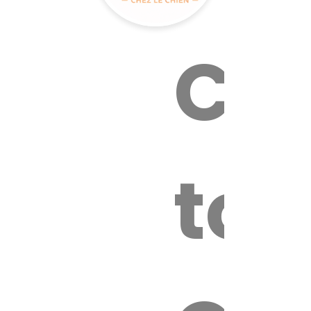
Cal
tox