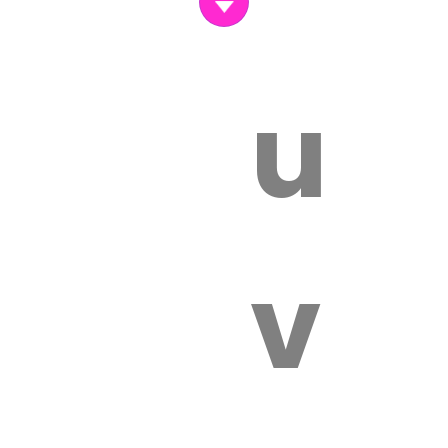
un
vét