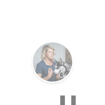
es.
Un