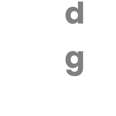
s
de
ires
ga