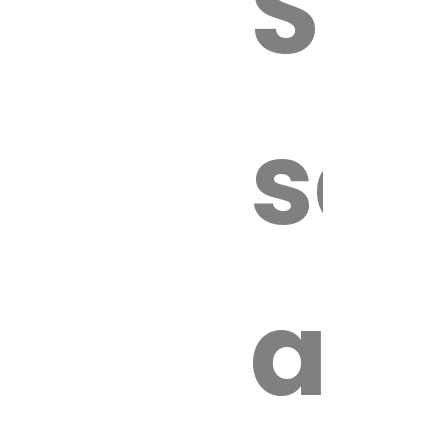
Sur
sa
an
é.