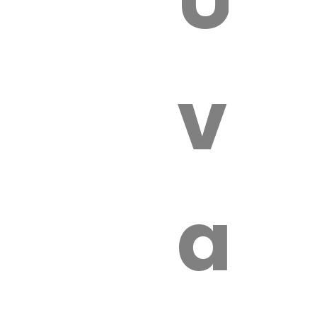
 VÉTÉRI
vét
au