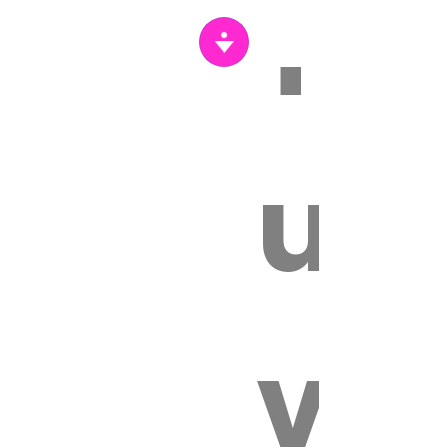
Tr
s
un
vét