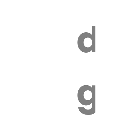
s
de
ires
ga