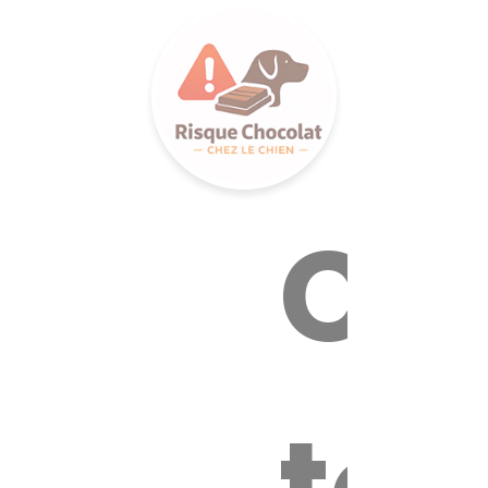
LANCE S
Ca
tox