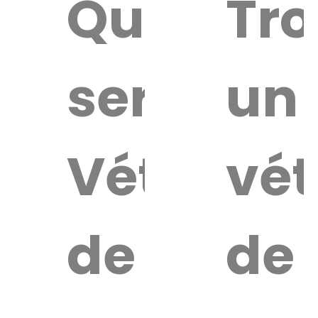
Quel
Tro
service
un
Vétérinai
vét
de
de