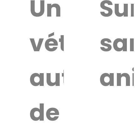
uver
Un
Sur
vétérinai
sa
re
érinaire
autour
an
de