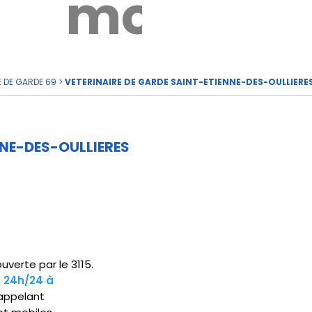
rde
moi
E DE GARDE 69
>
VETERINAIRE DE GARDE SAINT-ETIENNE-DES-OULLIERE
NNE-DES-OULLIERES
uverte par le 3115.
e 24h/24 à
appelant