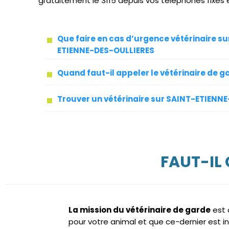
gratuitement le 3115 depuis vos téléphones fixes 
Que faire en cas d’urgence vétérinaire su
ETIENNE-DES-OULLIERES
Quand faut-il appeler le vétérinaire de g
Trouver un vétérinaire sur SAINT-ETIENN
FAUT-IL
La mission du vétérinaire de garde
est 
pour votre animal et que ce-dernier est i