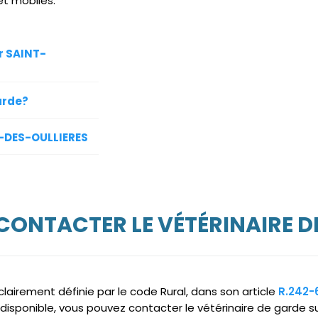
et mobiles.
r SAINT-
arde?
E-DES-OULLIERES
 CONTACTER LE VÉTÉRINAIRE D
clairement définie par le code Rural, dans son article
R.242-
ndisponible, vous pouvez contacter le vétérinaire de garde s