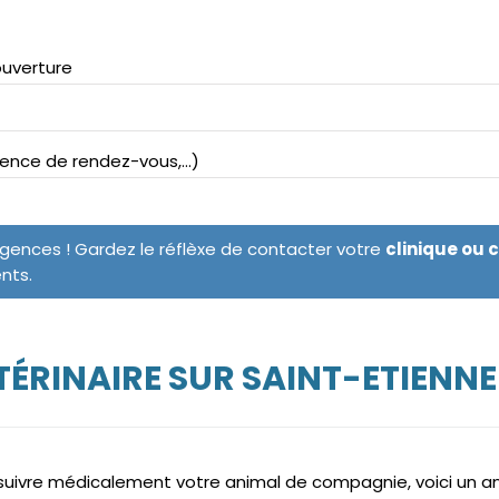
ouverture
bsence de rendez-vous,...)
rgences ! Gardez le réflèxe de contacter votre
clinique ou 
ents.
ÉRINAIRE SUR SAINT-ETIENN
e suivre médicalement votre animal de compagnie, voici un 