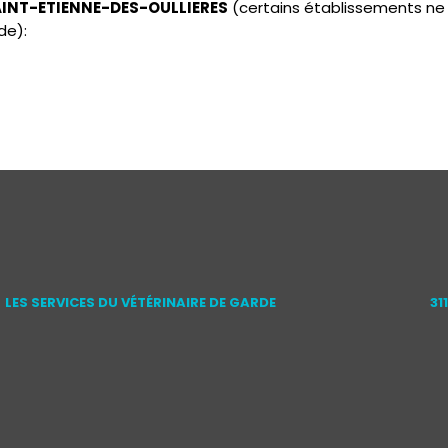
SAINT-ETIENNE-DES-OULLIERES
(certains établissements ne
de):
LES SERVICES DU VÉTÉRINAIRE DE GARDE
31