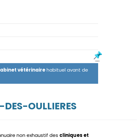
cabinet vétérinaire
habituel avant de
E-DES-OULLIERES
annuaire non exhaustif des
cliniques et