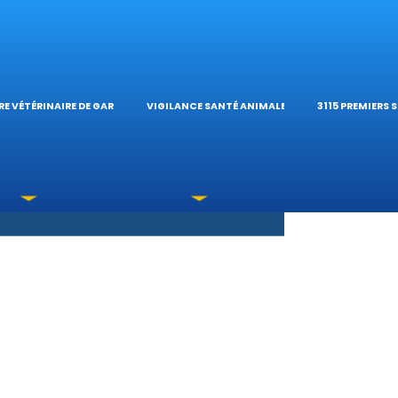
S OPHTALMOLOG
HÔPITAL VÉTÉRIN
CALCULATE
E VÉTÉRINAIRE DE GARDE
VIGILANCE SANTÉ ANIMALE
3115 PREMIERS 
XICATIONS
ÉTÉRINAIRES DU 
GUIDES PRA
UNE URGENCE?