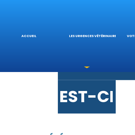
URGENCE
L’
ACCUEIL
LES URGENCES VÉTÉRINAIRES
VOTR
LES INTO
V
EST-CE 