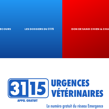
IQUES
AIRE
UR DE TOXICITÉ
SECOURS
LES DOSSIERS DU 3115
DON DE SANG CHIEN & CH
RÉSEAU
TIQUES VÉTÉRINA