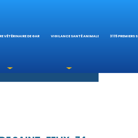
S OPHTALMOLOG
HÔPITAL VÉTÉRIN
CALCULATE
E VÉTÉRINAIRE DE GARDE
VIGILANCE SANTÉ ANIMALE
3115 PREMIERS 
XICATIONS
ÉTÉRINAIRES DU 
GUIDES PRA
UNE URGENCE?