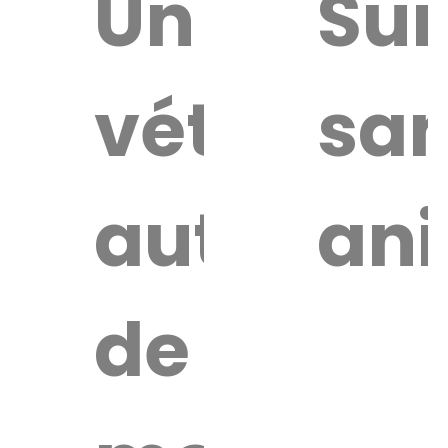
uver
Un
Sur
vétérinai
san
re
érinaire
autour
an
de