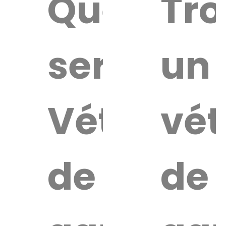
Quel
Tro
service
un
Vétérinai
vét
de
de