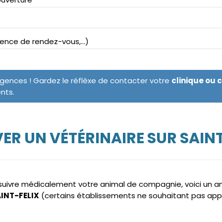
bsence de rendez-vous,...)
rgences ! Gardez le réflèxe de contacter votre
clinique ou 
ents.
ER UN VÉTÉRINAIRE SUR SAINT
e suivre médicalement votre animal de compagnie, voici un 
AINT-FELIX
(certains établissements ne souhaitant pas app