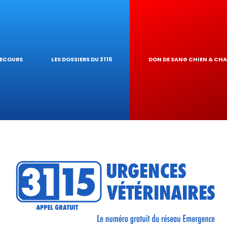
IQUES
AIRE
UR DE TOXICITÉ
SECOURS
LES DOSSIERS DU 3115
DON DE SANG CHIEN & CH
RÉSEAU
TIQUES VÉTÉRINA