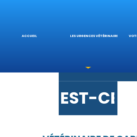
URGENCE
L’
ACCUEIL
LES URGENCES VÉTÉRINAIRES
VOTR
LES INTO
V
EST-CE 