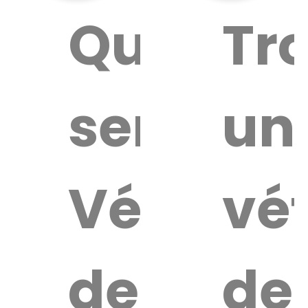
Quel
Tr
service
un
Vétérina
vét
de
de