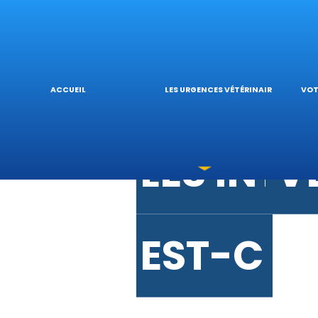
URGENCE
V
URGENC
L
ACCUEIL
LES URGENCES VÉTÉRINAIRES
VOT
LES INT
V
EST-CE 