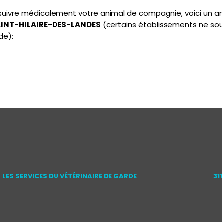
e suivre médicalement votre animal de compagnie, voici un 
SAINT-HILAIRE-DES-LANDES
(certains établissements ne so
de):
LES SERVICES DU VÉTÉRINAIRE DE GARDE
31