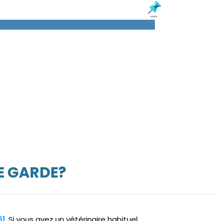
E GARDE?
61
. Si vous avez un vétérinaire habituel