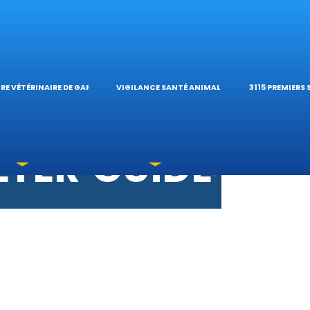
S VÉTÉRINAIRE
ÉTÉRINAIRE DE 
TIQUES ET
ES OPHTALMOL
’HÔPITAL VÉTÉRI
CALCULATE
RE VÉTÉRINAIRE DE GARDE
VIGILANCE SANTÉ ANIMALE
3115 PREMIERS
OXICATIONS
ÉTÉRINAIRES DU
GUIDES PR
UNE URGENCE?