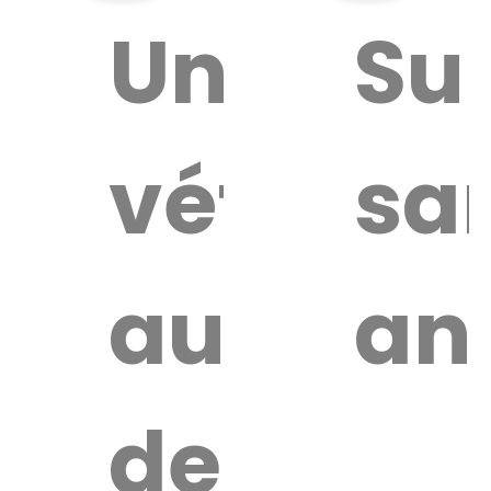
ouver
Un
Su
vétérina
sa
ire
érinaire
autour
an
de