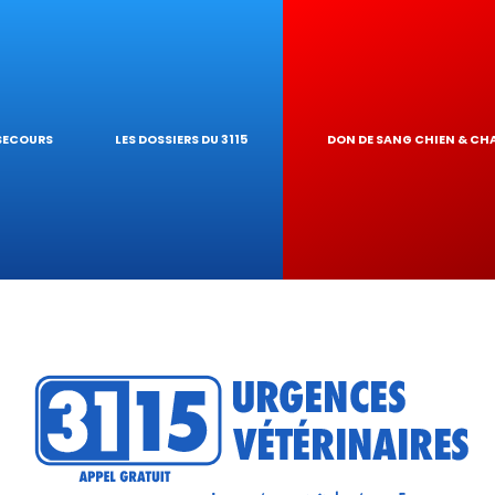
S NAC
GARDE À DOMICI
 PIROPLASMOSE
OGIQUES
NAIRE
UR DE TOXICIT
 SECOURS
LES DOSSIERS DU 3115
DON DE SANG CHIEN & CH
 RÉSEAU
ATIQUES VÉTÉRI