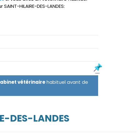
ur SAINT-HILAIRE-DES-LANDES:
cabinet vétérinaire
habituel avant de
RE-DES-LANDES