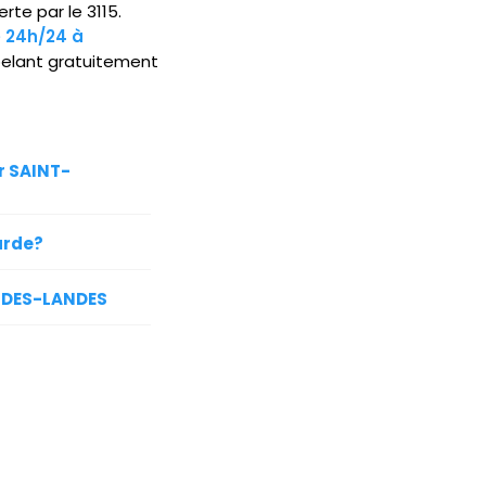
rte par le 3115.
e 24h/24 à
elant gratuitement
r SAINT-
arde?
E-DES-LANDES