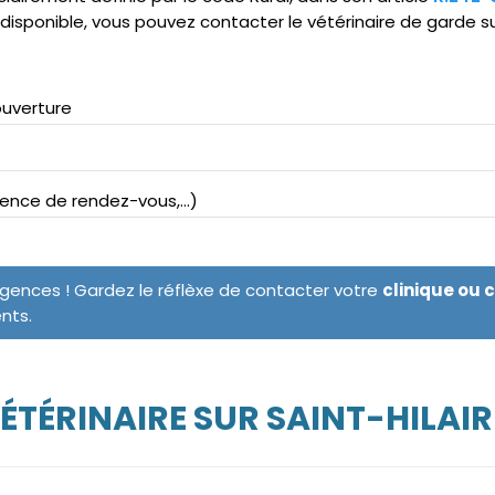
ndisponible, vous pouvez contacter le vétérinaire de garde s
ouverture
bsence de rendez-vous,...)
rgences ! Gardez le réflèxe de contacter votre
clinique ou 
ents.
ÉTÉRINAIRE SUR SAINT-HILAI