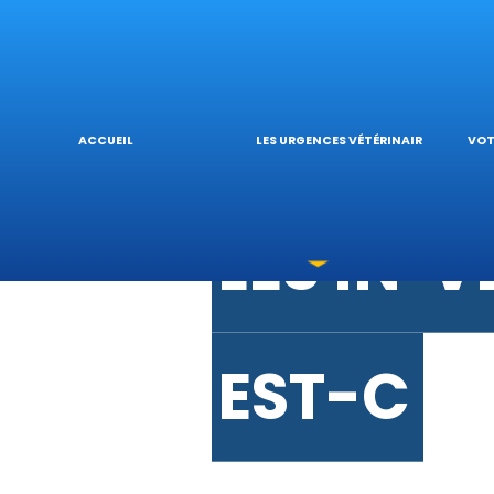
URGENCE
V
URGENC
L
ACCUEIL
LES URGENCES VÉTÉRINAIRES
VOT
LES INT
V
EST-CE 