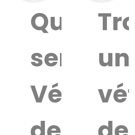
Quel
Tr
service
un
Vétérina
vét
de
de