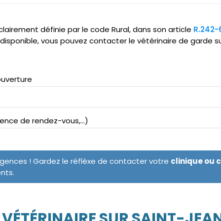
clairement définie par le code Rural, dans son article
R.242-
ndisponible, vous pouvez contacter le vétérinaire de garde s
ouverture
bsence de rendez-vous,...)
rgences ! Gardez le réflèxe de contacter votre
clinique ou 
ents.
VÉTÉRINAIRE SUR SAINT-JEA