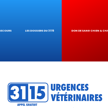
S NAC
GARDE À DOMICI
 PIROPLASMOSE
OGIQUES
INAIRE
UR DE TOXICIT
 SECOURS
LES DOSSIERS DU 3115
DON DE SANG CHIEN & CH
 RÉSEAU
ATIQUES VÉTÉRI