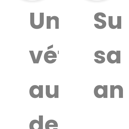
ouver
Un
Su
vétérina
sa
ire
érinaire
autour
an
de