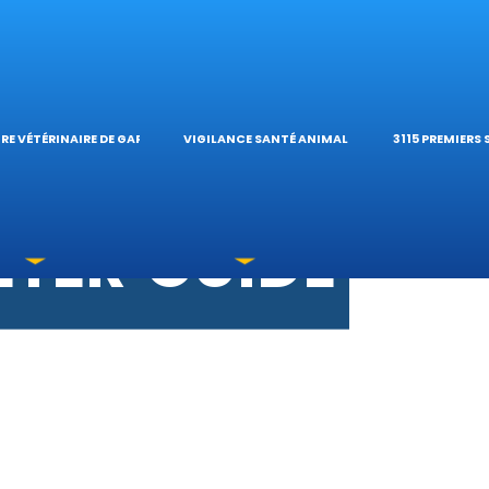
S VÉTÉRINAIRE
ÉTÉRINAIRE DE 
TIQUES ET
ES OPHTALMOL
’HÔPITAL VÉTÉR
CALCULATE
RE VÉTÉRINAIRE DE GARDE
VIGILANCE SANTÉ ANIMALE
3115 PREMIERS
OXICATIONS
ÉTÉRINAIRES DU
GUIDES PR
UNE URGENCE?