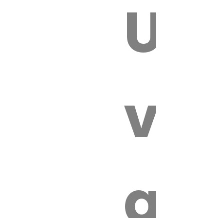
Un
E VÉTÉRI
vét
au