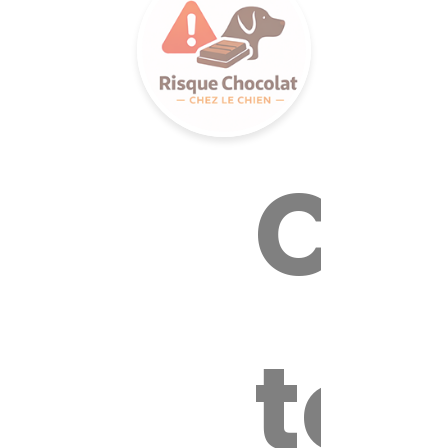
Cal
tox