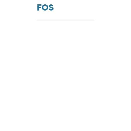
de
FOS
ga
RGENCES