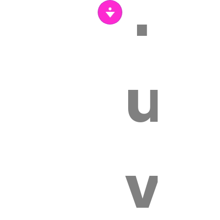
Tr
un
vét