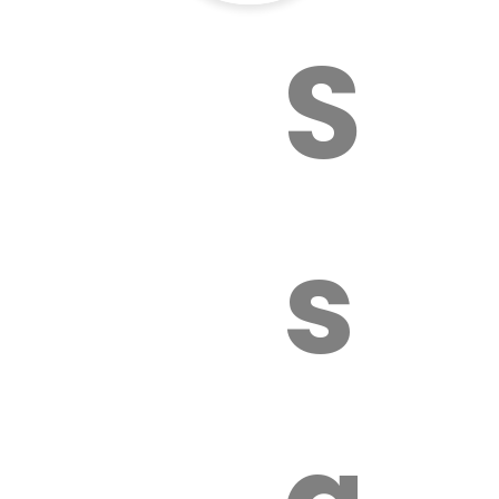
Sur
sa
é.