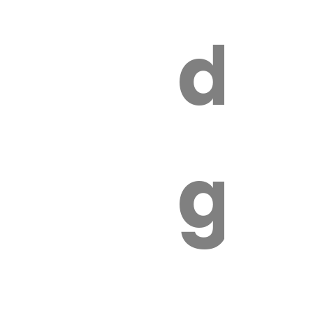
s
de
ires
ga