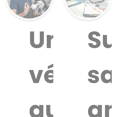
ouver
Un
Su
n
vétérin
sa
aire
térinaire
autour
an