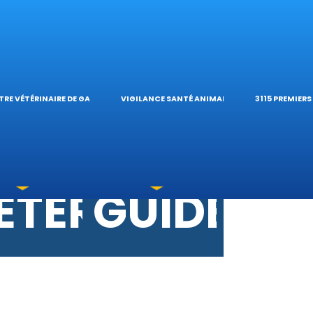
ES VÉTÉRINAI
ÉTÉRINAIRE D
TIQUES E
ES OPHTALM
’HÔPITAL VÉTÉ
CALCULAT
TRE VÉTÉRINAIRE DE GARDE
VIGILANCE SANTÉ ANIMALE
3115 PREMIER
TOXICATIONS
ÉTÉRINAIRES 
GUIDES P
 UNE URGENCE