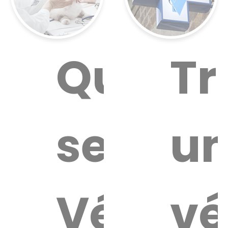
Quel
Tr
service
u
Vétérin
vé