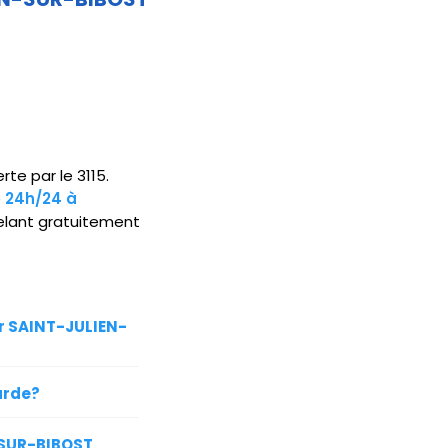
te par le 3115.
e 24h/24 à
lant gratuitement
ur SAINT-JULIEN-
arde?
-SUR-BIBOST