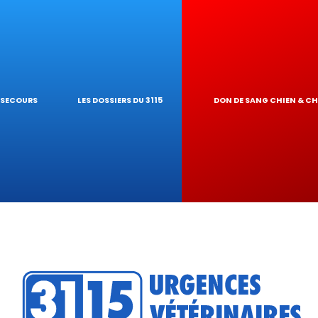
RES NAC
E GARDE À DOM
T PIROPLASMO
OLOGIQUES
RINAIRE
EUR DE TOXI
S SECOURS
LES DOSSIERS DU 3115
DON DE SANG CHIEN & C
DU RÉSEAU
RATIQUES VÉT
?