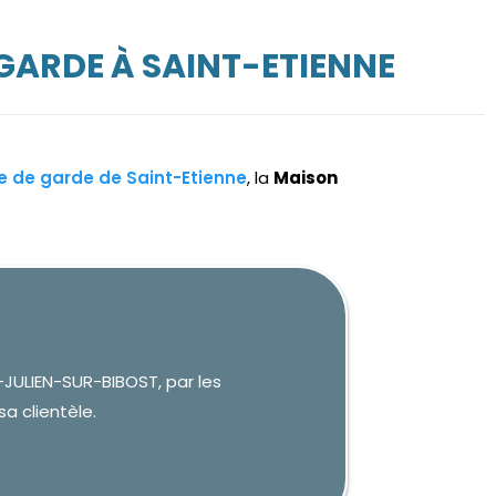
GARDE À SAINT-ETIENNE
re de garde de Saint-Etienne
, la
Maison
JULIEN-SUR-BIBOST, par les
sa clientèle.