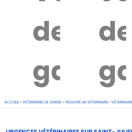
de
d
garde?
ga
ACCUEIL
>
VETERINAIRE DE GARDE
>
TROUVER UN VETERINAIRE
>
VETERINAIR
URGENCES VÉTÉRINAIRES SUR SAINT-JULI