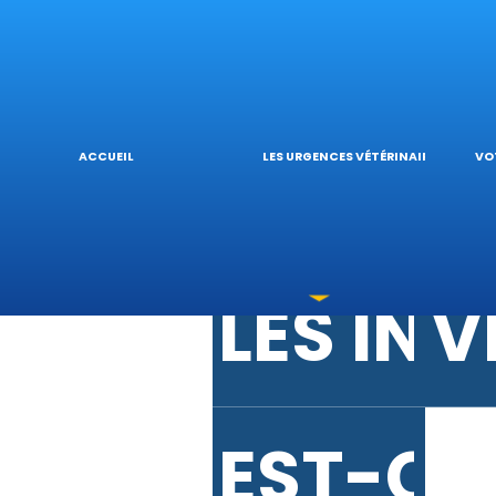
URGENC
V
URGENC
L
ACCUEIL
LES URGENCES VÉTÉRINAIRES
VO
LES IN
V
EST-CE