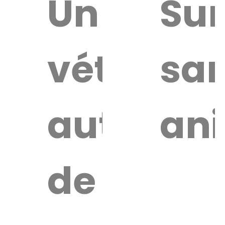
uver
Un
Sur
vétérinai
sa
re
érinaire
autour
an
de