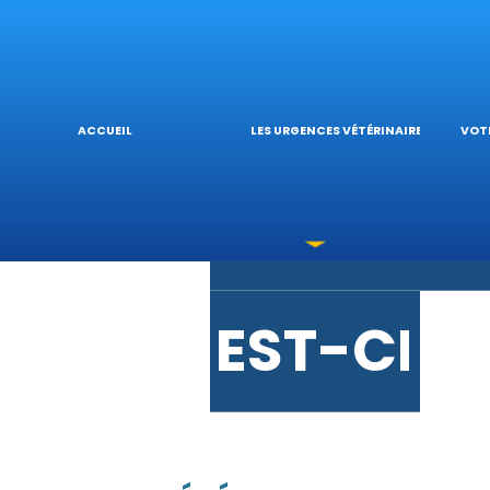
URGENCE
L’
ACCUEIL
LES URGENCES VÉTÉRINAIRES
VOTR
LES INTO
V
EST-CE 