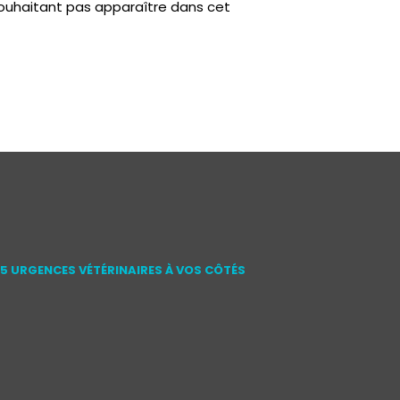
ouhaitant pas apparaître dans cet
15 URGENCES VÉTÉRINAIRES À VOS CÔTÉS