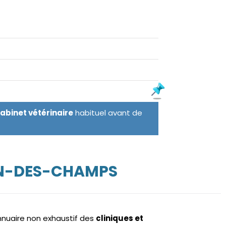
cabinet vétérinaire
habituel avant de
IN-DES-CHAMPS
annuaire non exhaustif des
cliniques et