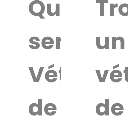
Quel
Tro
service
un
Vétérinai
vét
de
de