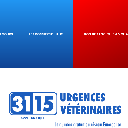
IQUES
AIRE
UR DE TOXICITÉ
SECOURS
LES DOSSIERS DU 3115
DON DE SANG CHIEN & CH
RÉSEAU
TIQUES VÉTÉRINA