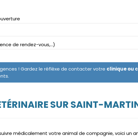
ouverture
bsence de rendez-vous,...)
rgences ! Gardez le réflèxe de contacter votre
clinique ou 
ents.
ÉTÉRINAIRE SUR SAINT-MART
e suivre médicalement votre animal de compagnie, voici un 