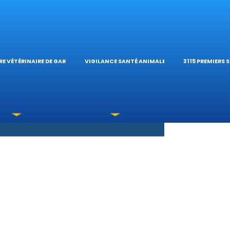
S OPHTALMOLOG
HÔPITAL VÉTÉRIN
CALCULATE
E VÉTÉRINAIRE DE GARDE
VIGILANCE SANTÉ ANIMALE
3115 PREMIERS 
XICATIONS
ÉTÉRINAIRES DU 
GUIDES PRA
UNE URGENCE?