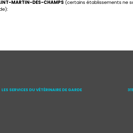
e SAINT-MARTIN-DES-CHAMPS
(certains établissements ne s
de):
LES SERVICES DU VÉTÉRINAIRE DE GARDE
31