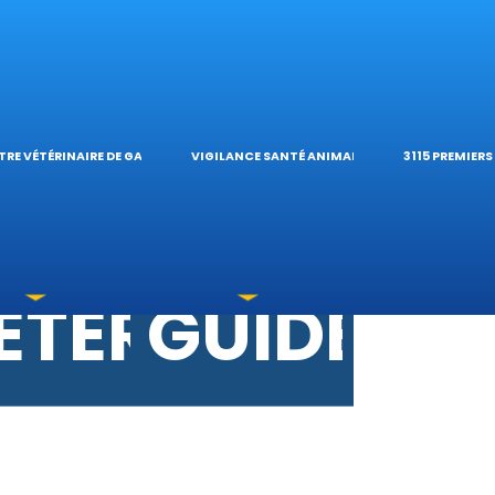
ES VÉTÉRINAI
ÉTÉRINAIRE D
TIQUES E
ES OPHTALM
’HÔPITAL VÉTÉ
CALCULAT
TRE VÉTÉRINAIRE DE GARDE
VIGILANCE SANTÉ ANIMALE
3115 PREMIER
TOXICATIONS
ÉTÉRINAIRES 
GUIDES P
 UNE URGENCE