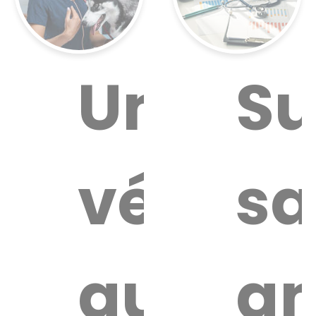
ouver
Un
Su
n
vétérin
sa
aire
térinaire
autour
an