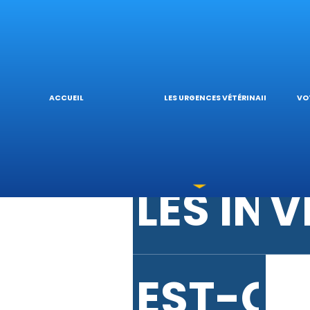
URGENC
V
URGENC
L
ACCUEIL
LES URGENCES VÉTÉRINAIRES
VO
LES IN
V
EST-CE