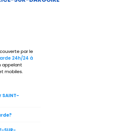
couverte par le
garde 24h/24 à
 appelant
et mobiles.
r SAINT-
arde?
CE-SUR-