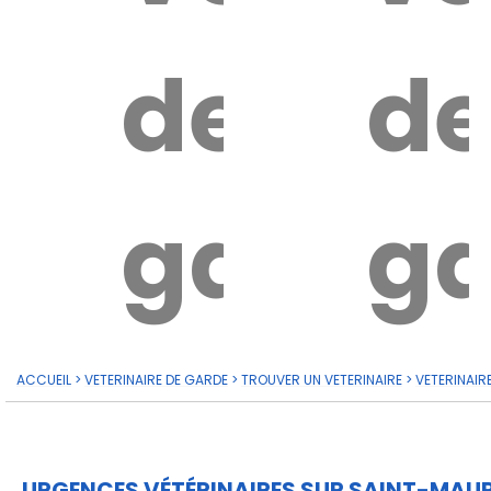
de
d
garde?
ga
ACCUEIL
>
VETERINAIRE DE GARDE
>
TROUVER UN VETERINAIRE
>
VETERINAIR
URGENCES VÉTÉRINAIRES SUR SAINT-MAU