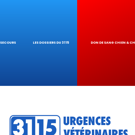
RES NAC
E GARDE À DOM
T PIROPLASMO
OLOGIQUES
RINAIRE
EUR DE TOXI
S SECOURS
LES DOSSIERS DU 3115
DON DE SANG CHIEN & C
DU RÉSEAU
RATIQUES VÉT
?