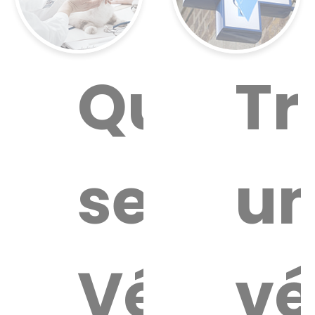
Quel
Tr
service
u
Vétérin
vé