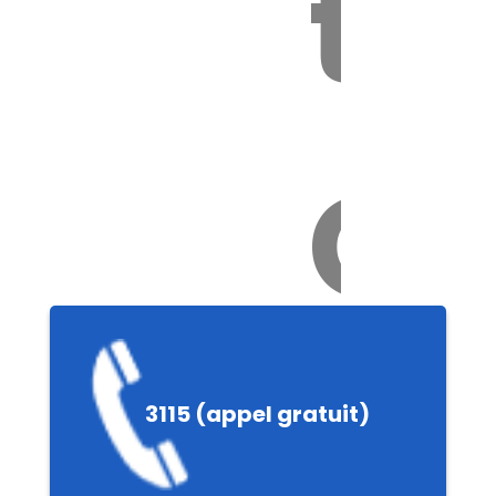
to
Ch
e
3115 (appel gratuit)