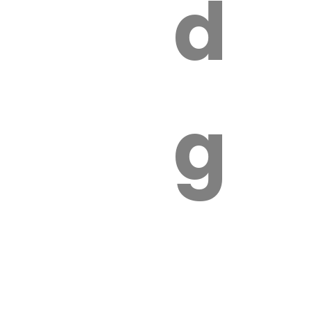
s
de
ires
ga