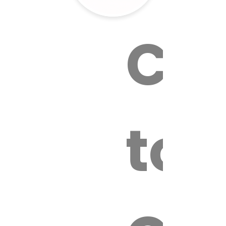
Cal
tox