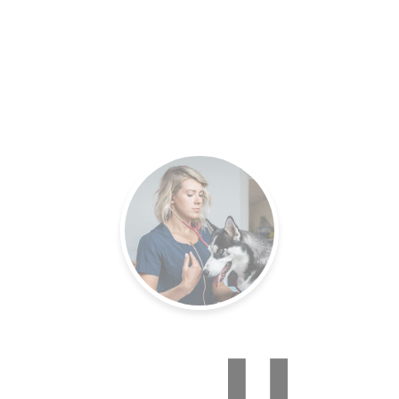
es.
Un