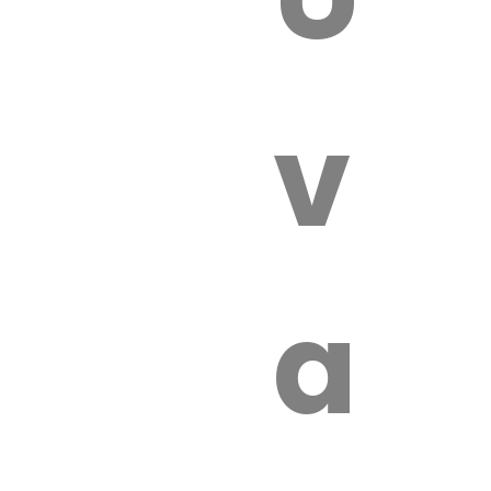
 VÉTÉRI
vét
aut