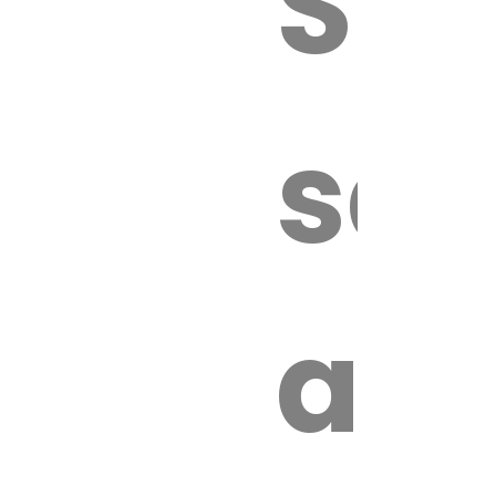
Sur
sa
an
é.