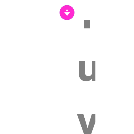
Tr
s
un
vét