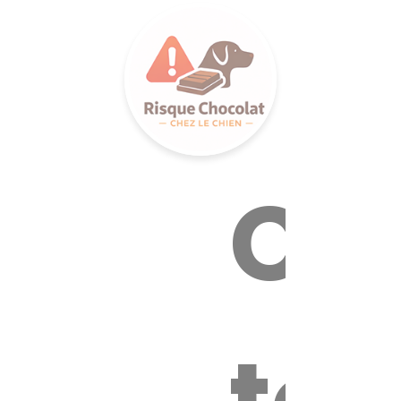
LANCE S
Ca
tox