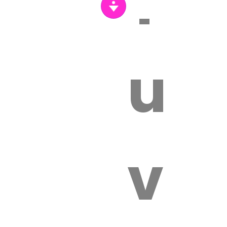
Tr
un
vét