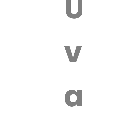
Un
 VÉTÉRI
vét
au