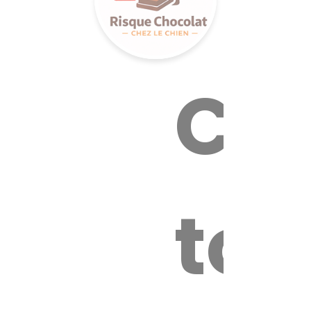
Cal
tox