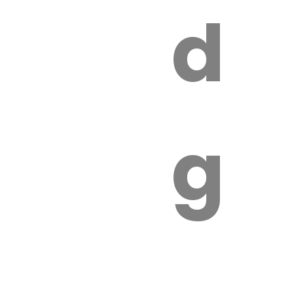
s
de
ires
ga