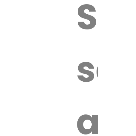
Sur
sa
an
é.