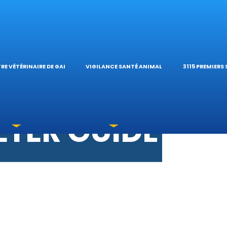
S VÉTÉRINAIR
ÉTÉRINAIRE DE 
TIQUES ET
ES OPHTALMOL
’HÔPITAL VÉTÉR
CALCULAT
RE VÉTÉRINAIRE DE GARDE
VIGILANCE SANTÉ ANIMALE
3115 PREMIERS
OXICATIONS
ÉTÉRINAIRES D
GUIDES PR
UNE URGENCE?