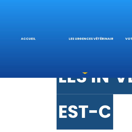
URGENCE
V
URGENC
L
ACCUEIL
LES URGENCES VÉTÉRINAIRES
VOT
LES INT
V
EST-CE 