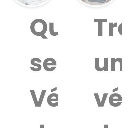
Quel
Tr
service
un
Vétérin
vé