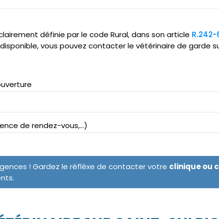
clairement définie par le code Rural, dans son article
R.242-
ndisponible, vous pouvez contacter le vétérinaire de garde 
ouverture
bsence de rendez-vous,...)
rgences ! Gardez le réflèxe de contacter votre
clinique ou 
ents.