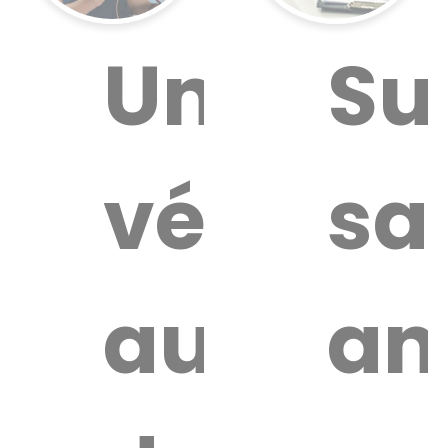
ouver
Un
Su
vétérina
sa
aire
térinaire
autour
an