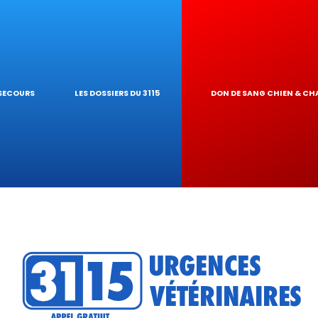
ES NAC
GARDE À DOMIC
 PIROPLASMOSE
OGIQUES
INAIRE
EUR DE TOXICI
 SECOURS
LES DOSSIERS DU 3115
DON DE SANG CHIEN & CH
U RÉSEAU
ATIQUES VÉTÉR