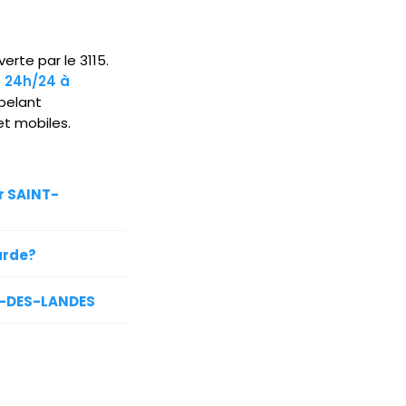
erte par le 3115.
e 24h/24 à
pelant
et mobiles.
r SAINT-
arde?
CE-DES-LANDES