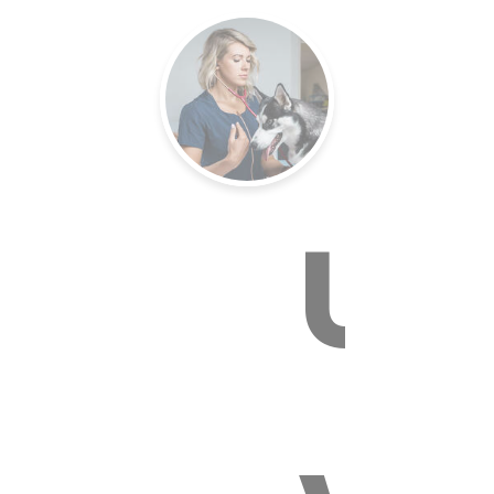
E VÉTÉR
Un