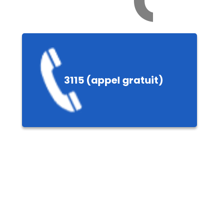
Ch
e
3115 (appel gratuit)
ières,