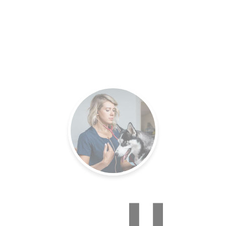
es.
Un