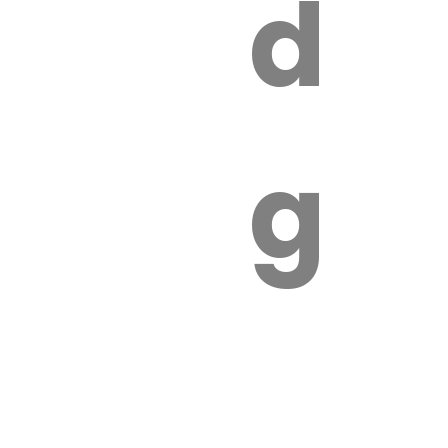
s
de
ires
ga