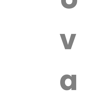
 VÉTÉRI
vét
aut