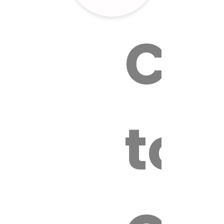
Cal
tox