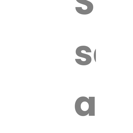
Sur
sa
an
é.