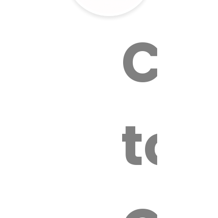
Cal
tox