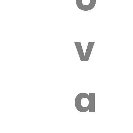
 VÉTÉRI
vét
aut