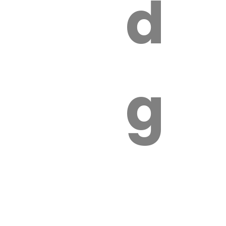
s
de
ires
ga