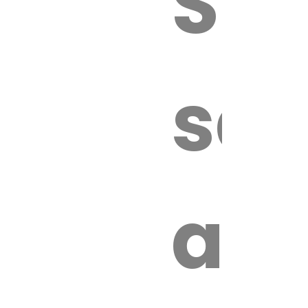
Sur
sa
an
é.