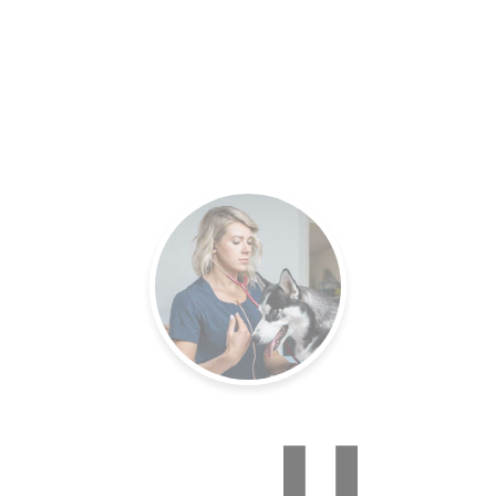
es.
Un