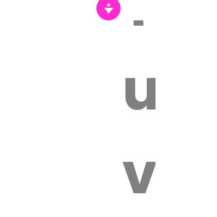
Tr
un
vét