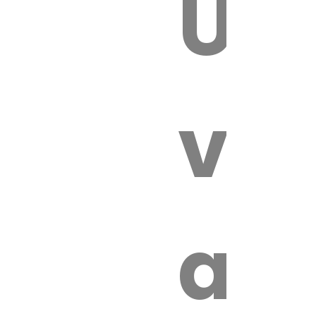
Un
 VÉTÉRI
vét
au