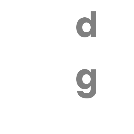
s
de
ires
ga