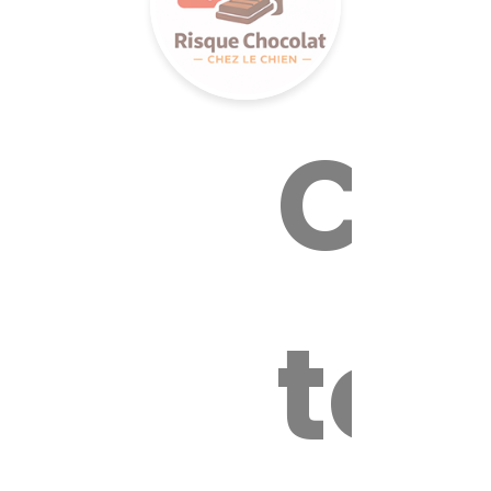
Cal
tox