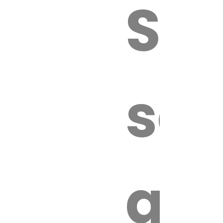
Sur
sa
an
é.