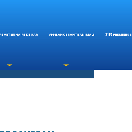
S OPHTALMOLOG
HÔPITAL VÉTÉRIN
CALCULATE
E VÉTÉRINAIRE DE GARDE
VIGILANCE SANTÉ ANIMALE
3115 PREMIERS 
XICATIONS
ÉTÉRINAIRES DU 
GUIDES PRA
UNE URGENCE?