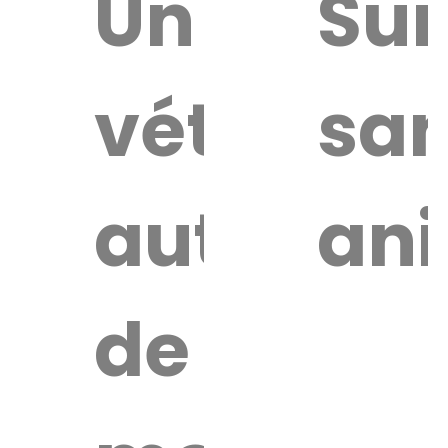
uver
Un
Sur
vétérinai
san
re
érinaire
autour
an
de