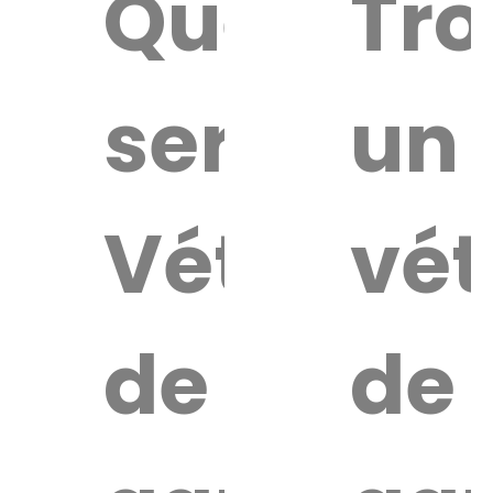
Quel
Tro
service
un
Vétérinai
vét
de
de