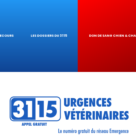
IQUES
AIRE
UR DE TOXICITÉ
SECOURS
LES DOSSIERS DU 3115
DON DE SANG CHIEN & CH
RÉSEAU
TIQUES VÉTÉRINA