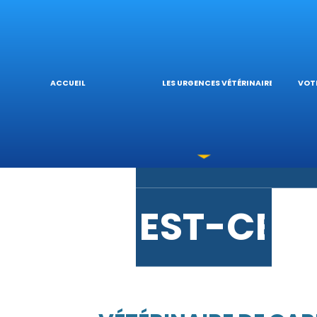
URGENCE
L’
ACCUEIL
LES URGENCES VÉTÉRINAIRES
VOTR
LES INTO
V
EST-CE 