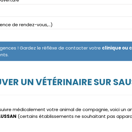
bsence de rendez-vous,...)
rgences ! Gardez le réflèxe de contacter votre
clinique ou 
ents.
VER UN VÉTÉRINAIRE SUR SA
e suivre médicalement votre animal de compagnie, voici un 
SAUSSAN
(certains établissements ne souhaitant pas appara