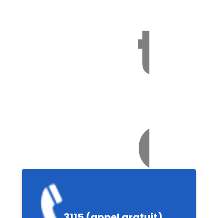
to
Ch
e
3115 (appel gratuit)