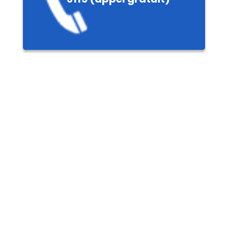
ières,