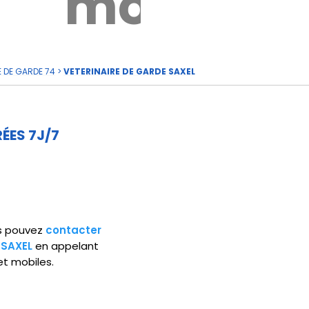
rde
moi
E DE GARDE 74
>
VETERINAIRE DE GARDE SAXEL
ÉES 7J/7
ous pouvez
contacter
 SAXEL
en appelant
et mobiles.