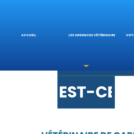
URGENCE
L’
ACCUEIL
LES URGENCES VÉTÉRINAIRES
VOTR
LES INTO
V
EST-CE U