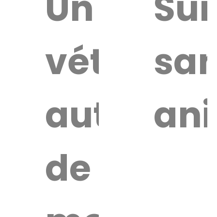
uver
Un
Sur
vétérinai
san
re
érinaire
autour
an
de