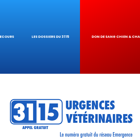
IQUES
AIRE
UR DE TOXICITÉ 
SECOURS
LES DOSSIERS DU 3115
DON DE SANG CHIEN & CH
ÉSEAU
TIQUES VÉTÉRINA