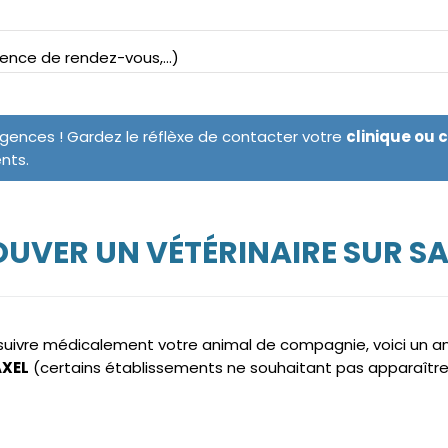
bsence de rendez-vous,...)
rgences ! Gardez le réflèxe de contacter votre
clinique ou 
ents.
UVER UN VÉTÉRINAIRE SUR S
e suivre médicalement votre animal de compagnie, voici un 
AXEL
(certains établissements ne souhaitant pas apparaître