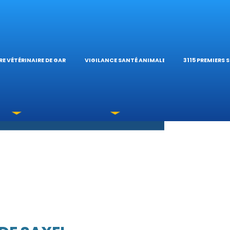
S OPHTALMOLOG
HÔPITAL VÉTÉRIN
CALCULATE
E VÉTÉRINAIRE DE GARDE
VIGILANCE SANTÉ ANIMALE
3115 PREMIERS 
XICATIONS
ÉTÉRINAIRES DU R
GUIDES PRA
NE URGENCE?