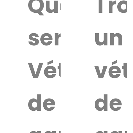
Quel
Tro
service
un
Vétérinai
vét
de
de