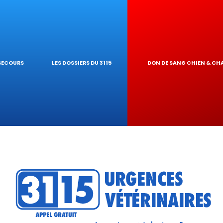
S NAC
GARDE À DOMICI
 PIROPLASMOSE
OGIQUES
NAIRE
UR DE TOXICIT
 SECOURS
LES DOSSIERS DU 3115
DON DE SANG CHIEN & CH
 RÉSEAU
ATIQUES VÉTÉRI