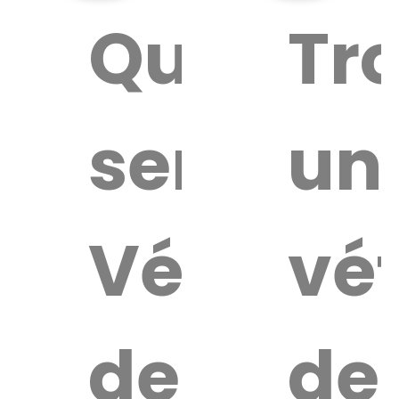
Quel
Tr
service
un
Vétérina
vét
de
de