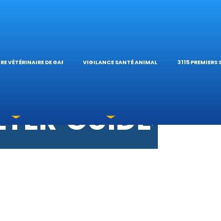
S VÉTÉRINAIRE
ÉTÉRINAIRE DE 
TIQUES ET
ES OPHTALMOL
’HÔPITAL VÉTÉRI
CALCULATE
RE VÉTÉRINAIRE DE GARDE
VIGILANCE SANTÉ ANIMALE
3115 PREMIERS
OXICATIONS
ÉTÉRINAIRES DU
GUIDES PR
UNE URGENCE?