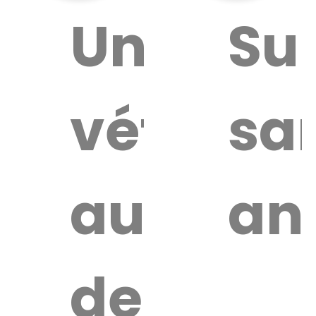
ouver
Un
Su
vétérina
sa
ire
érinaire
autour
an
de