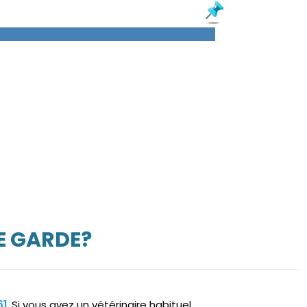
E GARDE?
61
. Si vous avez un vétérinaire habituel