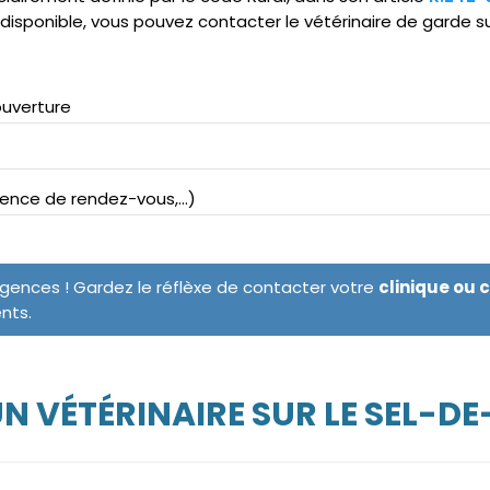
ndisponible, vous pouvez contacter le vétérinaire de garde s
ouverture
bsence de rendez-vous,...)
rgences ! Gardez le réflèxe de contacter votre
clinique ou 
ents.
N VÉTÉRINAIRE SUR LE SEL-D