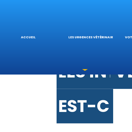
URGENCE
V
URGENC
L
ACCUEIL
LES URGENCES VÉTÉRINAIRES
VOT
LES INT
V
EST-CE 