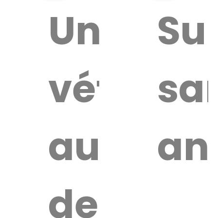
ouver
Un
Su
vétérina
sa
ire
érinaire
autour
an
de