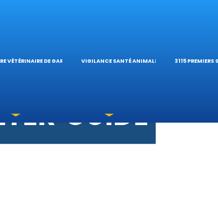
S VÉTÉRINAIRE
ÉTÉRINAIRE DE 
TIQUES ET
ES OPHTALMOLO
’HÔPITAL VÉTÉRI
CALCULATE
RE VÉTÉRINAIRE DE GARDE
VIGILANCE SANTÉ ANIMALE
3115 PREMIERS
OXICATIONS
ÉTÉRINAIRES DU
GUIDES PR
UNE URGENCE?