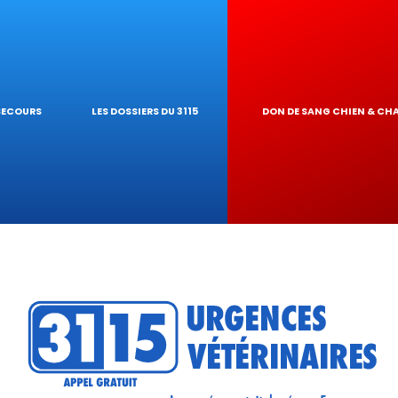
S NAC
GARDE À DOMICI
 PIROPLASMOSE
GIQUES
NAIRE
UR DE TOXICIT
 SECOURS
LES DOSSIERS DU 3115
DON DE SANG CHIEN & CH
 RÉSEAU
ATIQUES VÉTÉRI