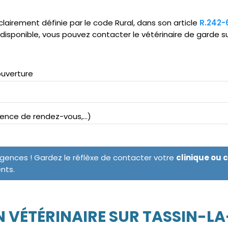
clairement définie par le code Rural, dans son article
R.242-
ndisponible, vous pouvez contacter le vétérinaire de garde s
ouverture
bsence de rendez-vous,...)
rgences ! Gardez le réflèxe de contacter votre
clinique ou 
ents.
 VÉTÉRINAIRE SUR TASSIN-L