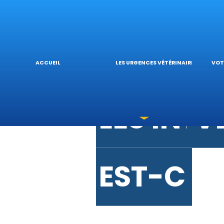
URGENCE
V
URGENC
L
ACCUEIL
LES URGENCES VÉTÉRINAIRES
VOT
LES INT
V
EST-CE 