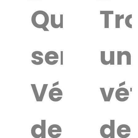
Quel
Tr
service
un
Vétérina
vét
de
de