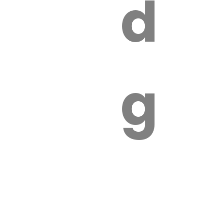
s
de
ires
ga