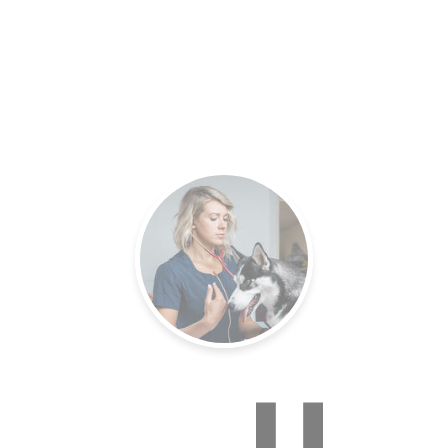
es.
Un