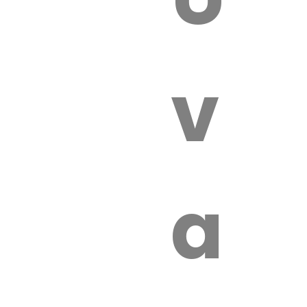
 VÉTÉRI
vét
aut