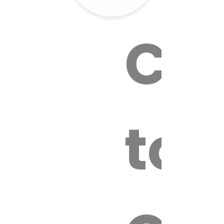
Cal
tox