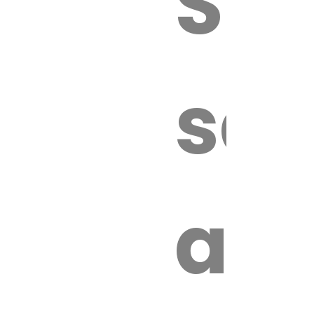
Sur
sa
an
é.