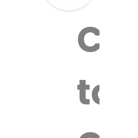
Cal
tox