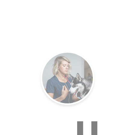
es.
Un