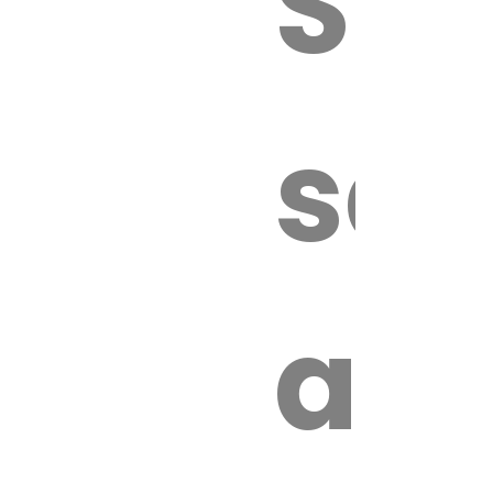
Sur
sa
an
é.