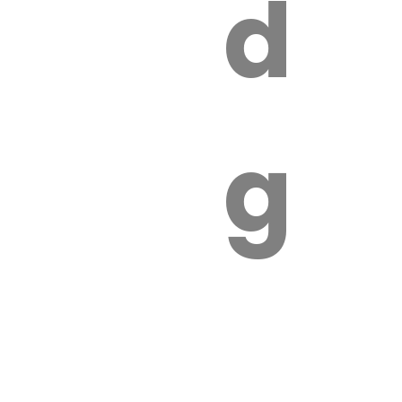
s
de
ires
ga