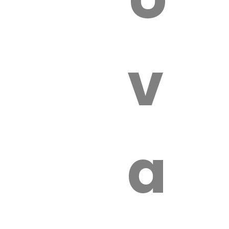
 VÉTÉRI
vét
aut