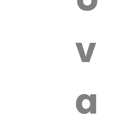
 VÉTÉRI
vét
aut