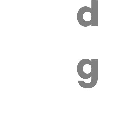
s
de
ires
ga