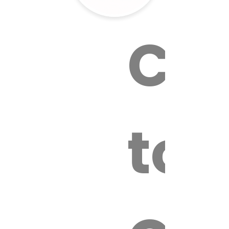
Cal
tox