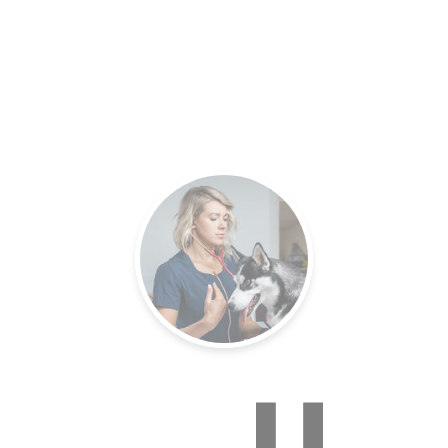
es.
Un