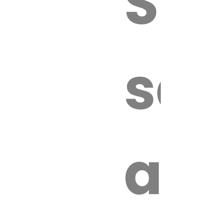
Sur
sa
an
é.