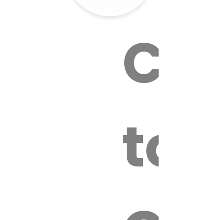
Cal
tox