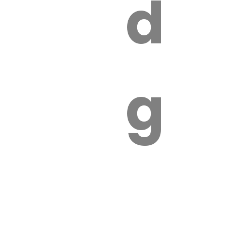
s
de
ires
ga