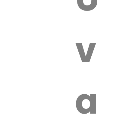
 VÉTÉRI
vét
aut