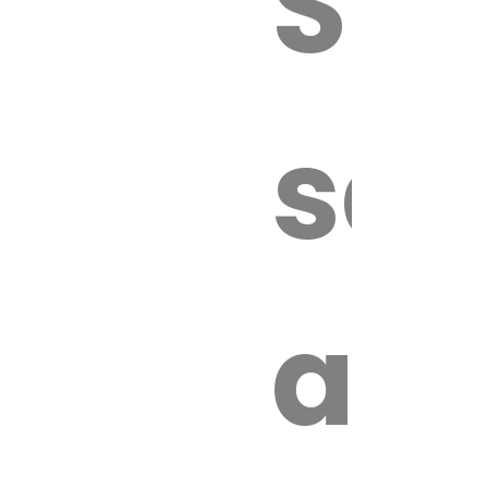
Sur
sa
an
é.