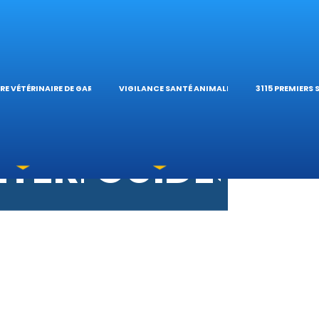
S VÉTÉRINAIRES
ÉTÉRINAIRE DE G
TIQUES ET
ES OPHTALMOLO
’HÔPITAL VÉTÉRI
CALCULATE
RE VÉTÉRINAIRE DE GARDE
VIGILANCE SANTÉ ANIMALE
3115 PREMIERS
OXICATIONS
ÉTÉRINAIRES DU
GUIDES PR
UNE URGENCE?