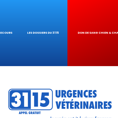
 NAC
ARDE À DOMICIL
 PIROPLASMOSE
GIQUES
NAIRE
UR DE TOXICIT
 SECOURS
LES DOSSIERS DU 3115
DON DE SANG CHIEN & CH
 RÉSEAU
ATIQUES VÉTÉRIN