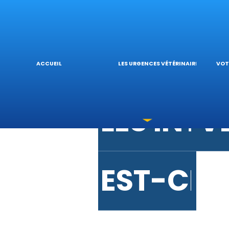
URGENCE
V
URGENC
L
ACCUEIL
LES URGENCES VÉTÉRINAIRES
VOT
LES INT
V
EST-CE 