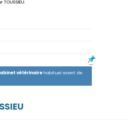
ur TOUSSIEU:
cabinet vétérinaire
habituel avant de
SSIEU