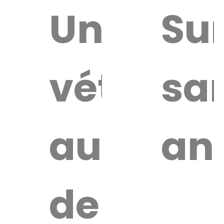
ouver
Un
Sur
vétérina
sa
ire
érinaire
autour
an
de