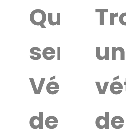
Quel
Tr
service
un
Vétérina
vét
de
de