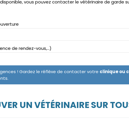
ndisponible, vous pouvez contacter le vétérinaire de garde s
ouverture
bsence de rendez-vous,...)
rgences ! Gardez le réflèxe de contacter votre
clinique ou 
ents.
VER UN VÉTÉRINAIRE SUR TOU