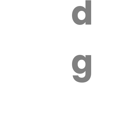
s
de
ires
ga