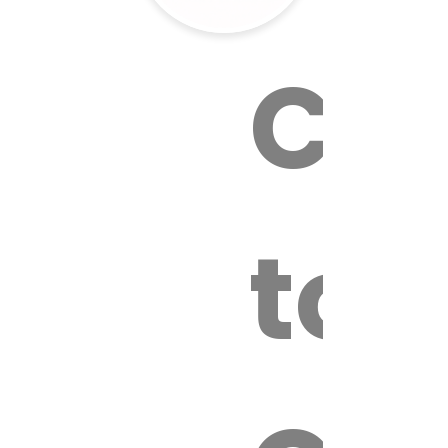
Cal
tox