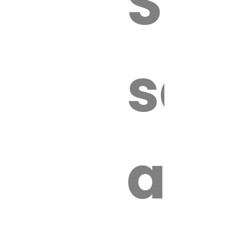
Sur
sa
an
é.