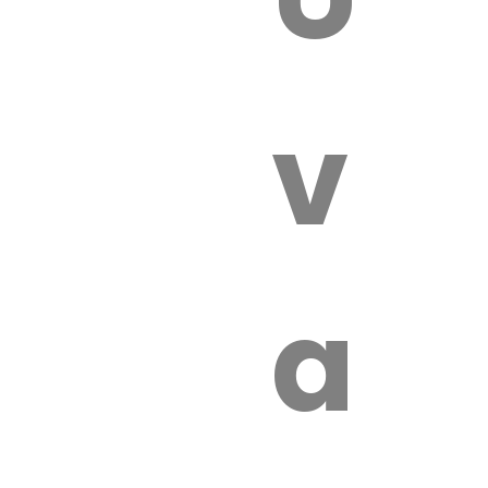
 VÉTÉRI
vét
aut