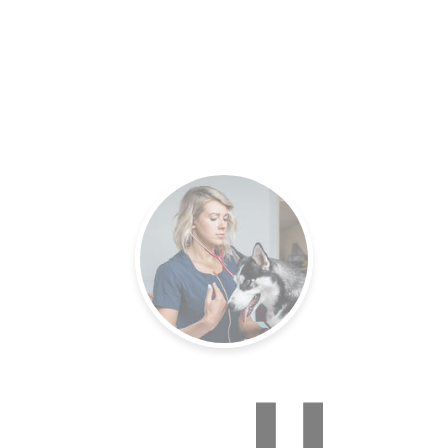
es.
Un