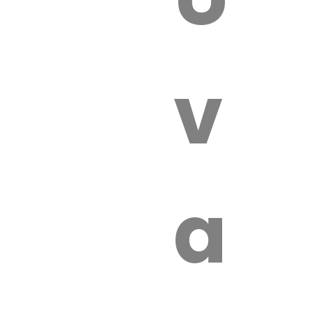
 VÉTÉRI
vét
aut