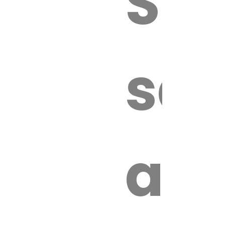
Sur
sa
an
é.