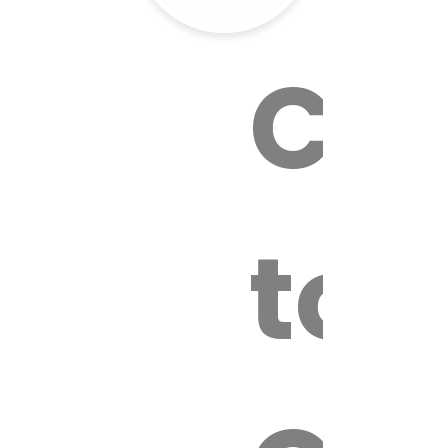
Cal
tox