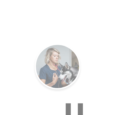
es.
Un