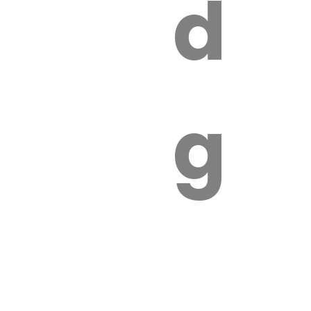
s
de
ires
ga