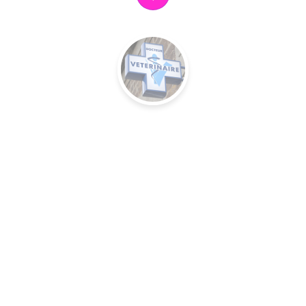
ils
T