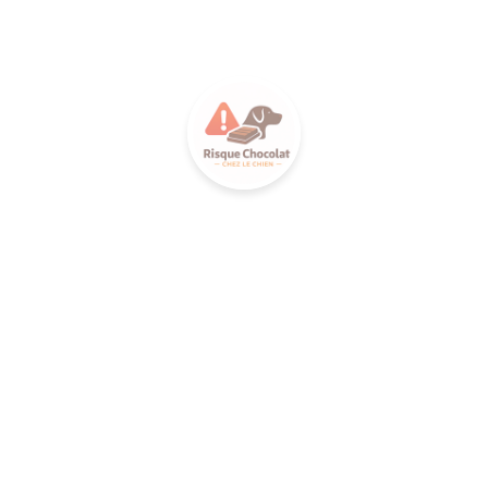
ILANC
C