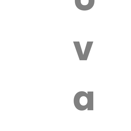
 VÉTÉRI
vét
aut