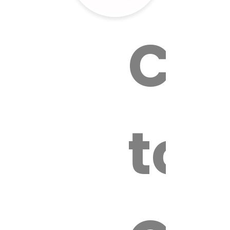
Cal
tox