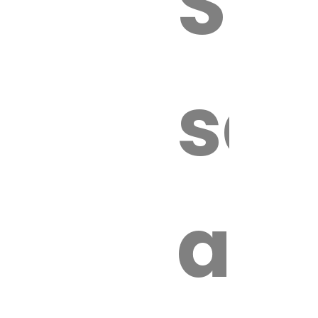
Sur
sa
an
é.