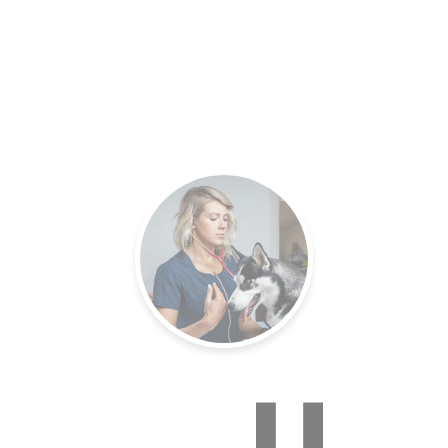
es.
Un