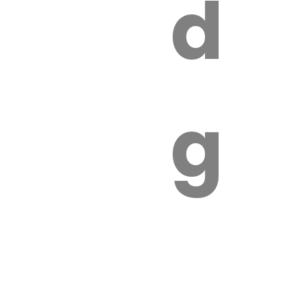
s
de
ires
ga