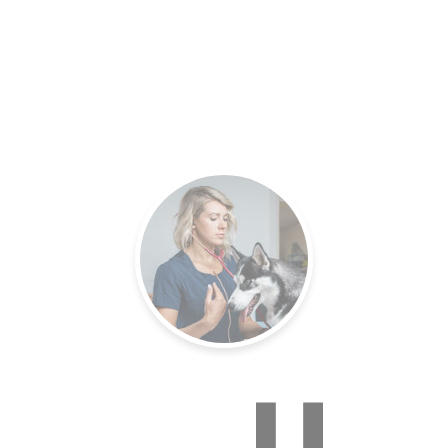
es.
Un