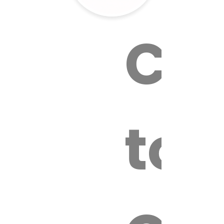
Cal
tox