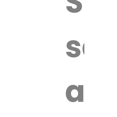
Sur
sa
an
é.