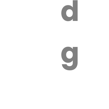
s
de
ires
ga