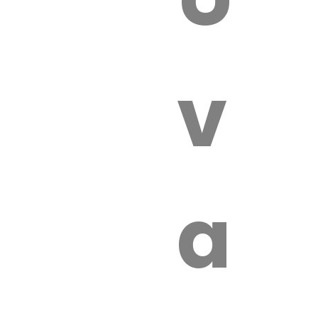
 VÉTÉRI
vét
aut