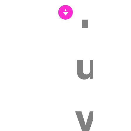
Tr
s
un
vét