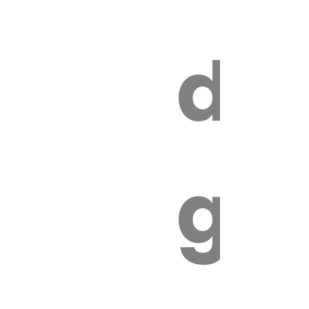
s
de
ires
ga