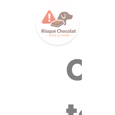
LANCE S
Ca
tox