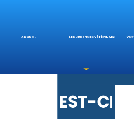
URGENCE
L
ACCUEIL
LES URGENCES VÉTÉRINAIRES
VOT
LES INT
V
EST-CE 