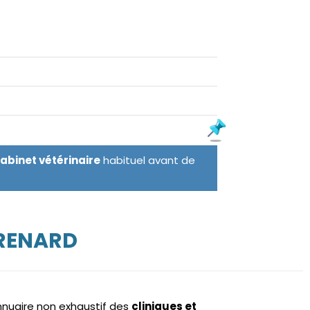
cabinet vétérinaire
habituel avant de
XRENARD
annuaire non exhaustif des
cliniques et