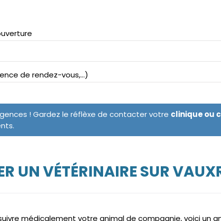
ouverture
bsence de rendez-vous,...)
rgences ! Gardez le réflèxe de contacter votre
clinique ou 
ents.
R UN VÉTÉRINAIRE SUR VAU
e suivre médicalement votre animal de compagnie, voici un 