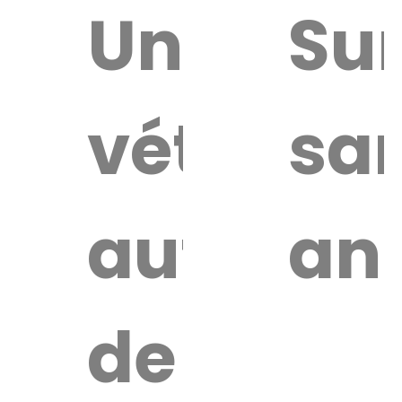
ouver
Un
Sur
vétérina
sa
ire
érinaire
autour
an
de