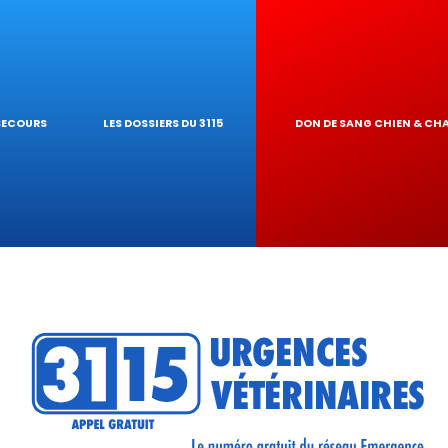
GIQUES
NAIRE
UR DE TOXICIT
 SECOURS
LES DOSSIERS DU 3115
DON DE SANG CHIEN & CH
RÉSEAU
TIQUES VÉTÉRIN