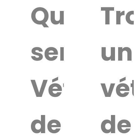
Quel
Tr
service
un
Vétérina
vét
de
de