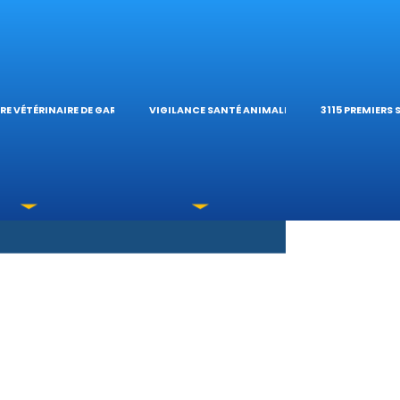
S OPHTALMOLO
’HÔPITAL VÉTÉRI
CALCULATE
RE VÉTÉRINAIRE DE GARDE
VIGILANCE SANTÉ ANIMALE
3115 PREMIERS
OXICATIONS
ÉTÉRINAIRES DU 
GUIDES PRA
UNE URGENCE?