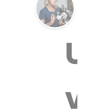
Un
E VÉTÉR
vé