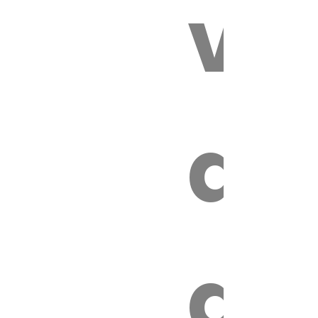
vé
es
de
ires
ga