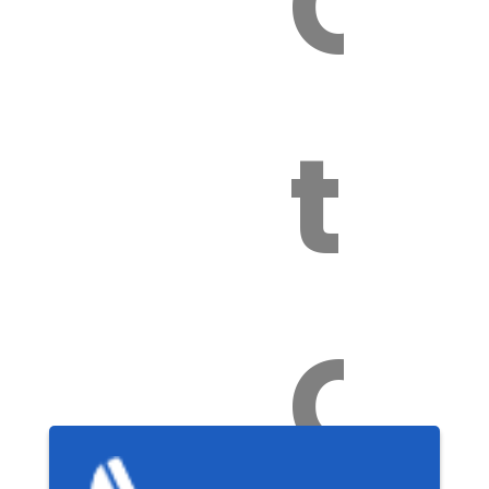
Ca
tox
Ch