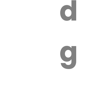
s
de
ires
ga