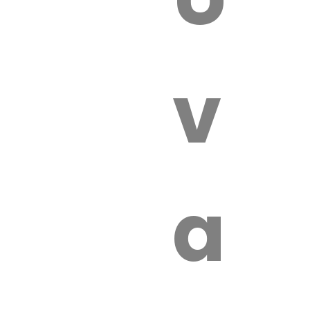
 VÉTÉRI
vét
aut