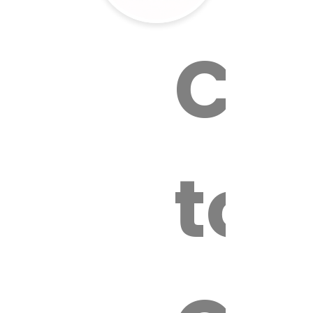
Cal
tox