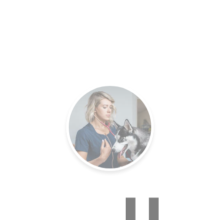
es.
Un