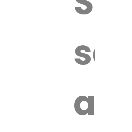
Sur
sa
an
é.