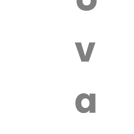
 VÉTÉRI
vét
aut