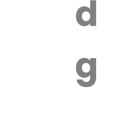
s
de
ires
ga