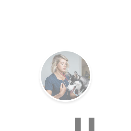
es.
Un