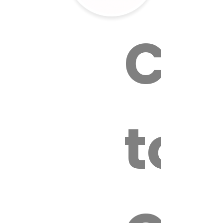
Cal
tox