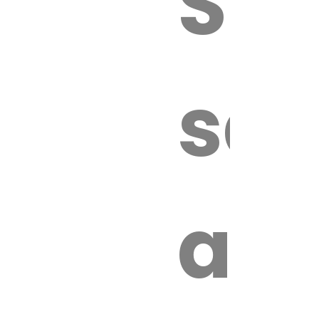
Sur
sa
an
é.