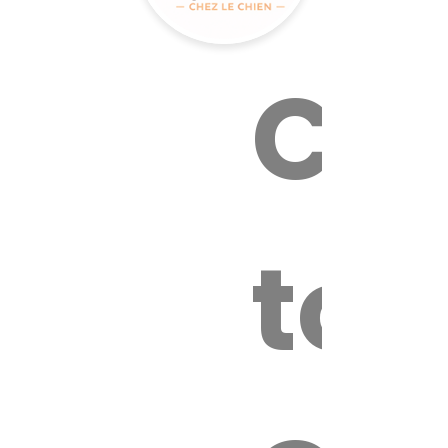
Cal
tox