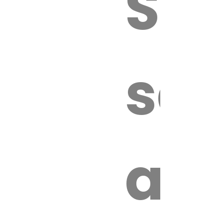
Sur
sa
an
é.