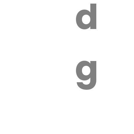
s
de
ires
ga