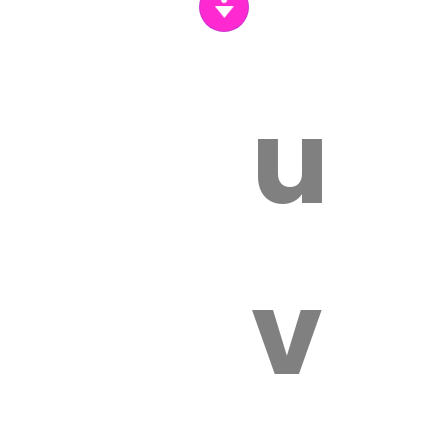
un
vét