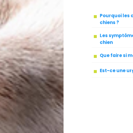
Pourquoi les 
chiens ?
Les symptôme
chien
Que faire si 
Est-ce une ur