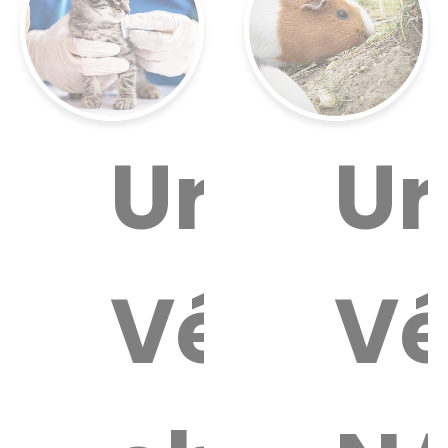
gence
Urgenc
Ur
es
térinaire
Vétérin
Vé