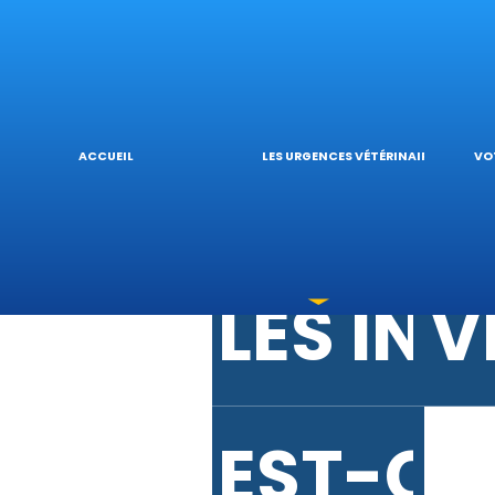
URGENC
V
URGENC
L
ACCUEIL
LES URGENCES VÉTÉRINAIRES
VO
LES IN
V
EST-CE