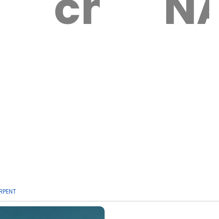
ien
chat
N
RPENT