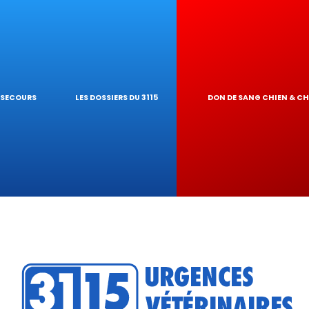
RES NAC
E GARDE À DOM
T PIROPLASMO
OLOGIQUES
RINAIRE
EUR DE TOXI
S SECOURS
LES DOSSIERS DU 3115
DON DE SANG CHIEN & C
DU RÉSEAU
RATIQUES VÉT
?