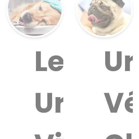
Les
Ur
Urgenc
Vé