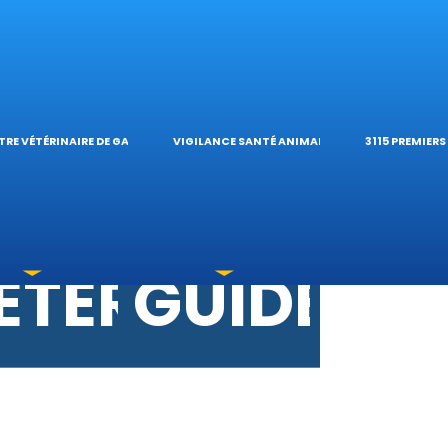
ES VÉTÉRINAI
ÉTÉRINAIRE D
TIQUES E
ES OPHTALM
’HÔPITAL VÉTÉ
CALCULAT
TRE VÉTÉRINAIRE DE GARDE
VIGILANCE SANTÉ ANIMALE
3115 PREMIER
TOXICATIONS
ÉTÉRINAIRES 
GUIDES P
 UNE URGENCE