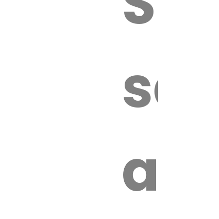
Sur
sa
an
é.