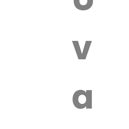
 VÉTÉRI
vét
aut