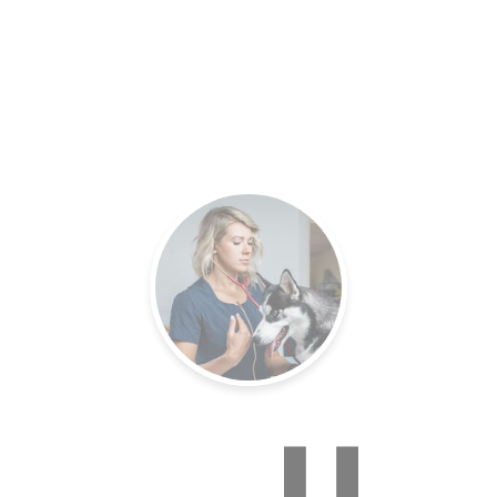
es.
Un