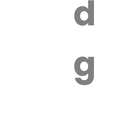
s
de
ires
ga