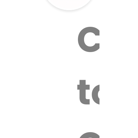
Cal
tox