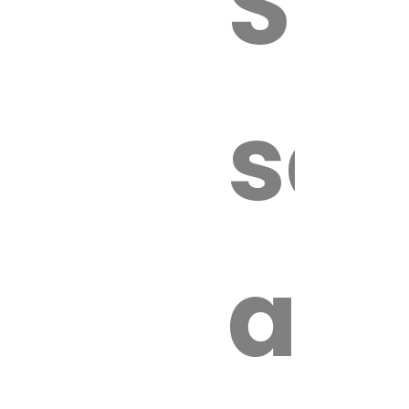
Sur
sa
an
é.