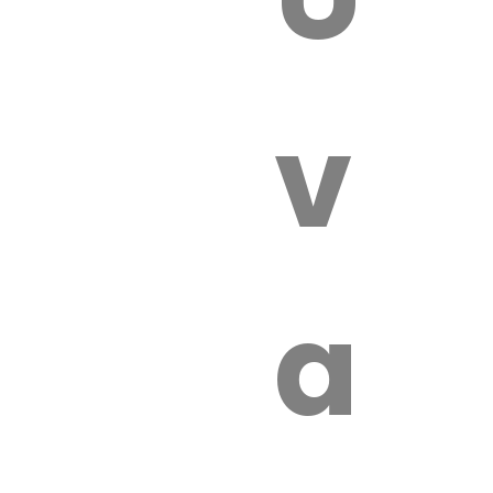
 VÉTÉRI
vét
aut