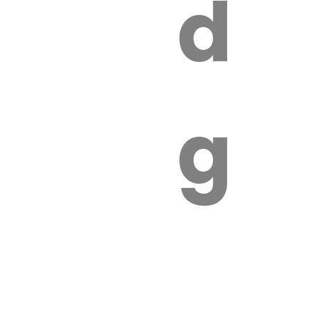
s
de
ires
ga