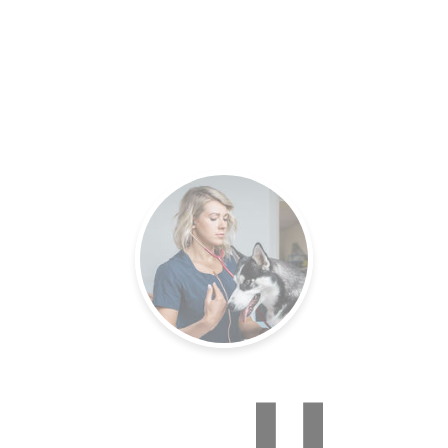
es.
Un