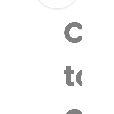
Cal
tox