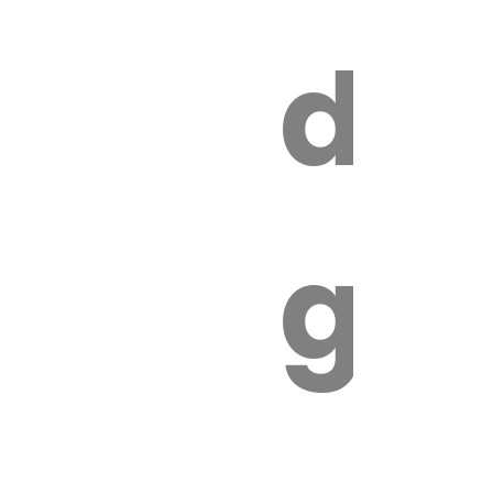
s
de
ires
ga