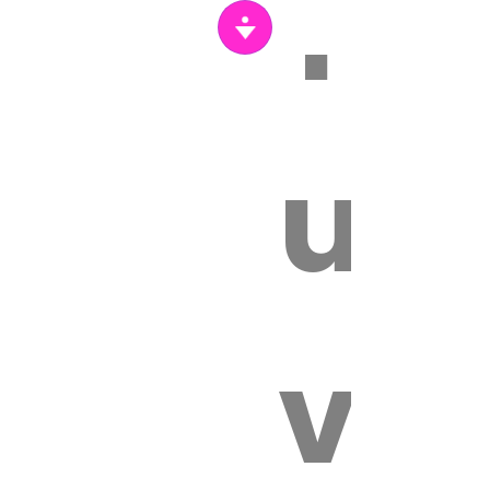
Tr
un
vét