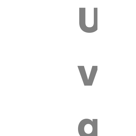
Un
E VÉTÉRI
vét
au