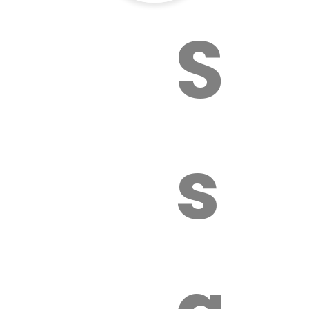
Sur
sa
é.