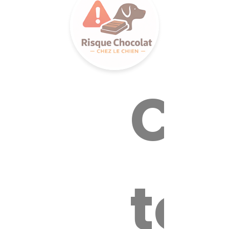
Cal
tox