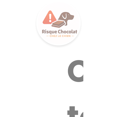
LANCE S
Ca
tox