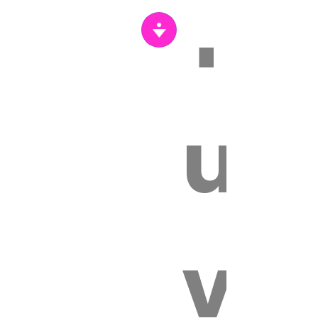
Tr
s
un
vét