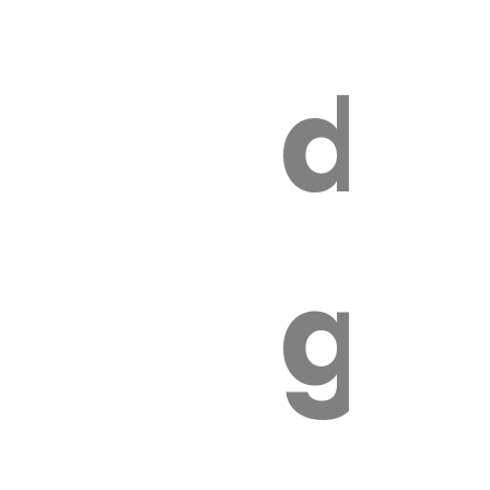
s
de
ires
ga