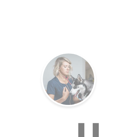
es.
Un