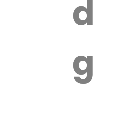
s
de
ires
ga