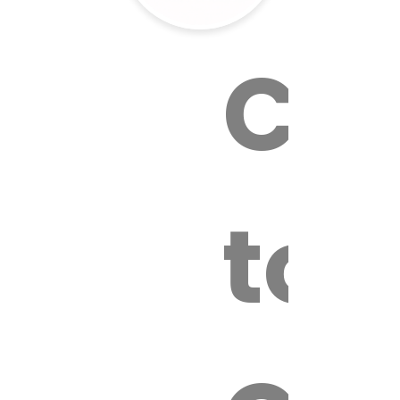
Cal
tox