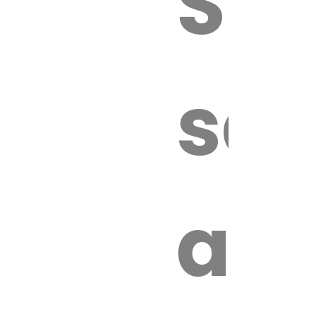
Sur
sa
an
é.