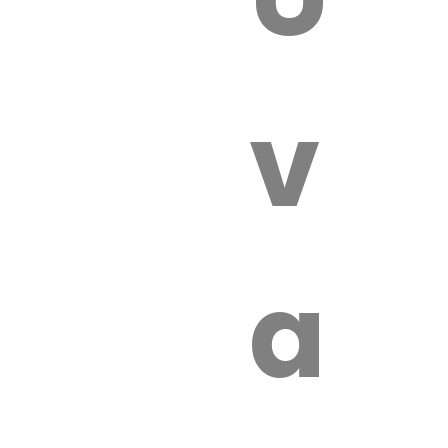
 VÉTÉRI
vét
aut