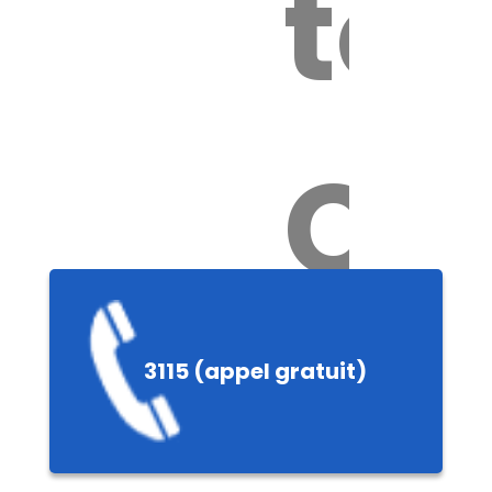
tox
Ch
3115 (appel gratuit)