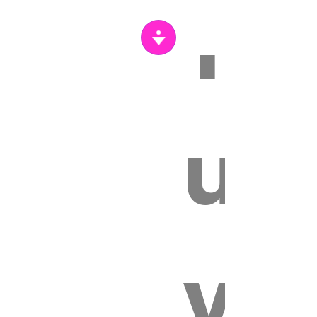
Tr
s
un
vét