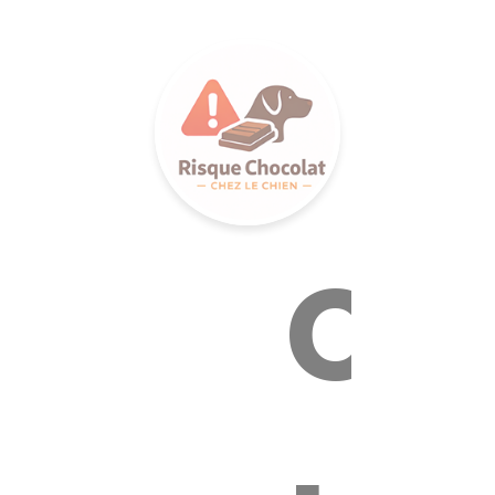
LANCE S
Ca