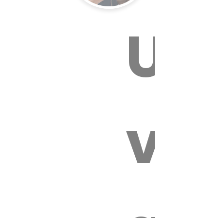
Un
E VÉTÉRI
vét