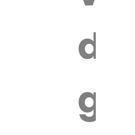
s
de
ires
ga