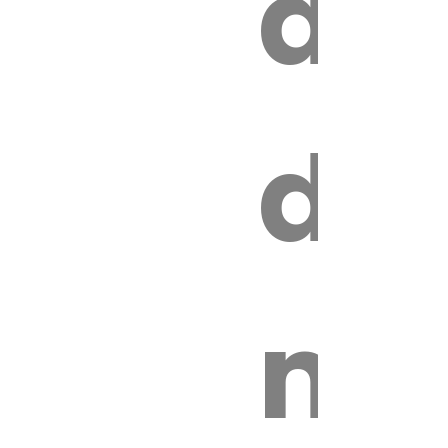
au
z
de
ire
mo