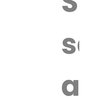
Sur
sa
an
é.