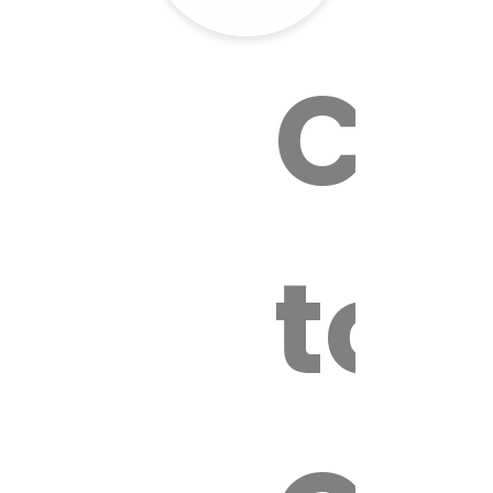
Cal
tox