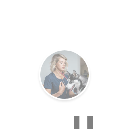
es.
Un