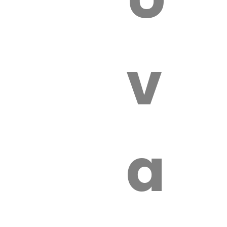
 VÉTÉRI
vét
aut