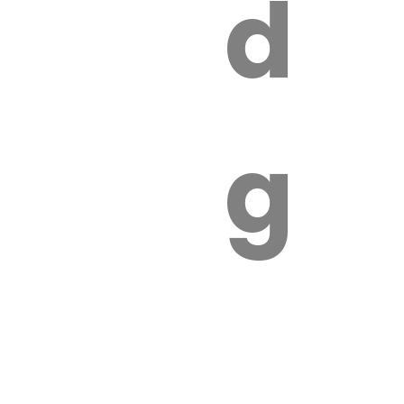
s
de
ires
ga