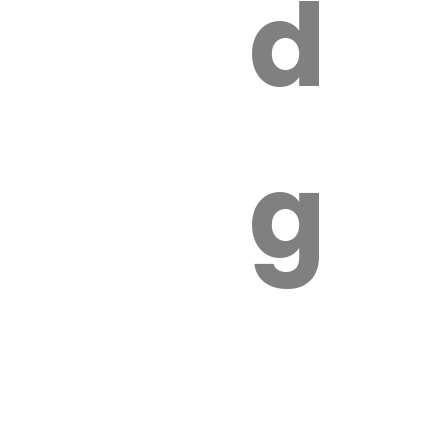
s
de
ires
ga