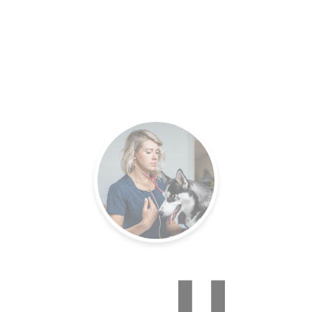
es.
Un