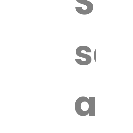
Sur
sa
an
é.