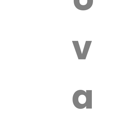
 VÉTÉRI
vét
aut