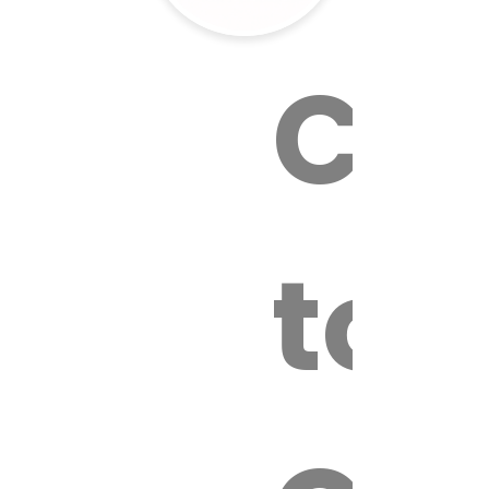
Cal
tox